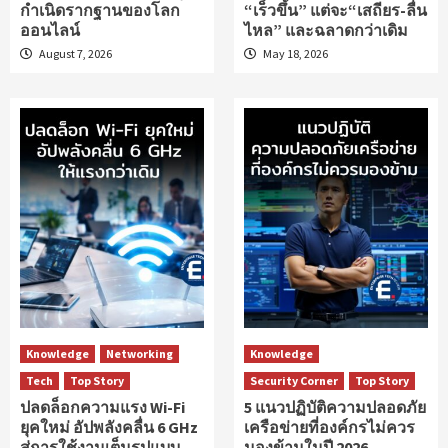
กำเนิดรากฐานของโลก
“เร็วขึ้น” แต่จะ“เสถียร-ลื่น
ออนไลน์
ไหล” และฉลาดกว่าเดิม
August 7, 2026
May 18, 2026
Knowledge
Networking
Knowledge
Tech
Top Story
Security Corner
Top Story
ปลดล็อกความแรง Wi-Fi
5 แนวปฏิบัติความปลอดภัย
ยุคใหม่ อัปพลังคลื่น 6 GHz
เครือข่ายที่องค์กรไม่ควร
สู่การใช้งานเต็มรูปแบบ
มองข้ามในปี 2026