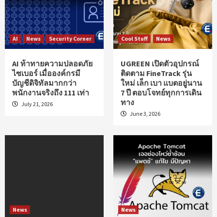
AI
News
Security Corner
Cool Stuff
News
AI ท้าทายความปลอดภัย
UGREEN เปิดตัวอุปกรณ์
ไซเบอร์ เมื่อองค์กรมี
ติดตาม FineTrack รุ่น
บัญชีดิจิทัลมากกว่า
ใหม่ เล็ก เบา แบตอยู่นาน
พนักงานจริงถึง 111 เท่า
7 ปี ตอบโจทย์ทุกการเดิน
ทาง
July 21, 2026
June 3, 2026
News
News