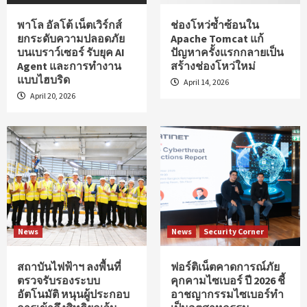
พาโล อัลโต้ เน็ตเวิร์กส์
ช่องโหว่ซ้ำซ้อนใน
ยกระดับความปลอดภัย
Apache Tomcat แก้
บนเบราว์เซอร์ รับยุค AI
ปัญหาครั้งแรกกลายเป็น
Agent และการทำงาน
สร้างช่องโหว่ใหม่
แบบไฮบริด
April 14, 2026
April 20, 2026
News
News
Security Corner
สถาบันไฟฟ้าฯ ลงพื้นที่
ฟอร์ติเน็ตคาดการณ์ภัย
ตรวจรับรองระบบ
คุกคามไซเบอร์ ปี 2026 ชี้
อัตโนมัติ หนุนผู้ประกอบ
อาชญากรรมไซเบอร์ทำ