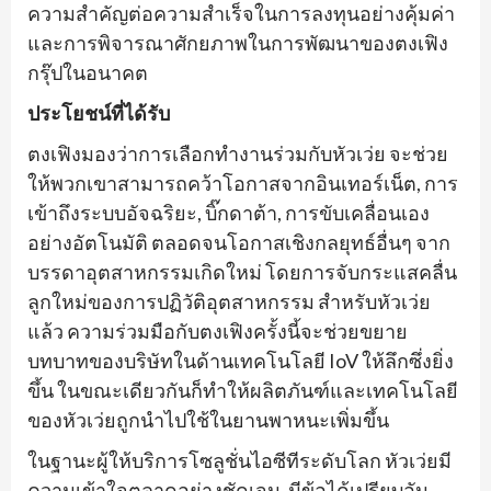
ความสำคัญต่อความสำเร็จในการลงทุนอย่างคุ้มค่า
และการพิจารณาศักยภาพในการพัฒนาของตงเฟิง
กรุ๊ปในอนาคต
ประโยชน์ที่ได้รับ
ตงเฟิงมองว่าการเลือกทำงานร่วมกับหัวเว่ย จะช่วย
ให้พวกเขาสามารถคว้าโอกาสจากอินเทอร์เน็ต, การ
เข้าถึงระบบอัจฉริยะ, บิ๊กดาต้า, การขับเคลื่อนเอง
อย่างอัตโนมัติ ตลอดจนโอกาสเชิงกลยุทธ์อื่นๆ จาก
บรรดาอุตสาหกรรมเกิดใหม่ โดยการจับกระแสคลื่น
ลูกใหม่ของการปฏิวัติอุตสาหกรรม สำหรับหัวเว่ย
แล้ว ความร่วมมือกับตงเฟิงครั้งนี้จะช่วยขยาย
บทบาทของบริษัทในด้านเทคโนโลยี IoV ให้ลึกซึ่งยิ่ง
ขึ้น ในขณะเดียวกันก็ทำให้ผลิตภันฑ์และเทคโนโลยี
ของหัวเว่ยถูกนำไปใช้ในยานพาหนะเพิ่มขึ้น
ในฐานะผู้ให้บริการโซลูชั่นไอซีทีระดับโลก หัวเว่ยมี
ความเข้าใจตลาดอย่างชัดเจน, มีข้อได้เปรียบอัน