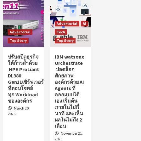
เสี่ยงถูกเจาะเครือข่ายองค์กรได้ตั้งแต่ขั้น
3
ตอนติดตั้ง
Advertorial
AI
Advertorial
Tech
Top Story
Top Story
ปรับสปีดธุรกิจ
IBM watsonx
ให้ก้าวล้ำด้วย
Orchestrate
HPE ProLiant
ปลดล็อก
DL380
ศักยภาพ
Gen11เซิร์ฟเวอร์
องค์กรด้วย AI
ที่ตอบโจทย์
Agents ที่
ทุก Workload
ออกแบบได้
ขององค์กร
เอง เริ่มต้น
ภายในไม่กี่
March 20,
นาที และเห็น
2026
ผลในไม่ถึง 2
เดือน
November 21,
2025