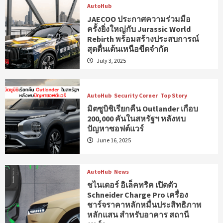
AutoHub
JAECOO ประกาศความร่วมมือ
ครั้งยิ่งใหญ่กับ Jurassic World
Rebirth พร้อมสร้างประสบการณ์
สุดตื่นเต้นเหนือขีดจำกัด
July 3, 2025
AutoHub
Security Corner
Top Story
มิตซูบิชิเรียกคืน Outlander เกือบ
200,000 คันในสหรัฐฯ หลังพบ
ปัญหาซอฟต์แวร์
June 16, 2025
AutoHub
News
ชไนเดอร์ อิเล็คทริค เปิดตัว
Schneider Charge Pro เครื่อง
ชาร์จราคาหลักหมื่นประสิทธิภาพ
หลักแสน สำหรับอาคาร สถานี