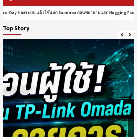
ยายามแฮก Hugging Face
Kimi K3 โชว์พลัง วิเคราห์และเจอช่อ
Top Story
AI
Security Corner
Top Story
OpenAI เผย AI เจอช่องโหว่ Zero-Day ของ
ระบบ แล้วใช้แหก Sandbox ก่อนพยายาม
8
แฮก Hugging Face
AI
Security Corner
Top Story
Kimi K3 โชว์พลัง วิเคราห์และเจอช่องโหว่
ร้ายแรงใน Redis ใน 27 นาทีเท่านั้น
9
Security Corner
Top Story
เตือนภัย! โปรแกรม Claude ปลอม แฝง
มัลแวร์ขโมยข้อมูล พบองค์กรหลงกลอย่าง
10
น้อย 29 แห่ง
Knowledge
Tech
Top Story