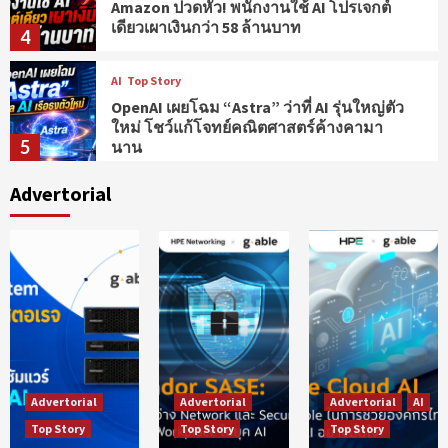
ใหม่ โชว์แก้โจทย์คณิตศาสตร์ค้างคามา
5
นาน
AI
Security Corner
Top Story
Anthropic พลาด! ปล่อย AI หลุดจากระบบ
ทดสอบ ก่อนเจาะเข้าองค์กร 3 แห่ง
6
Advertorial
Security Corner
Top Story
Broadcom ออกแพตช์ด่วน อุดช่องโหว่
วิกฤต VMware vCenter เปิดทางแฮกเกอร์ยึด
7
ระบบ
AI
Security Corner
Top Story
OpenAI เผย AI เจอช่องโหว่ Zero-Day ของ
ระบบ แล้วใช้แหก Sandbox ก่อนพยายาม
8
แฮก Hugging Face
Advertorial
Advertorial
Advertorial
AI
AI
Security Corner
Top Story
Top Story
Top Story
Top Story
Kimi K3 โชว์พลัง วิเคราห์และเจอช่องโหว่