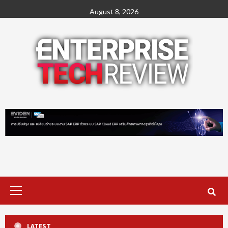
Skip
August 8, 2026
to
content
Primary
Menu
LATEST