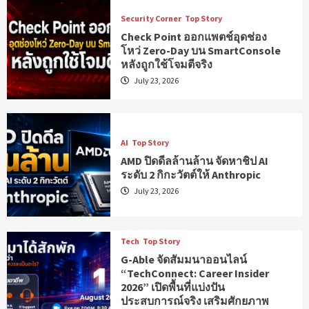
Security Corner
Top Story
Check Point ออกแพตช์อุดช่อง
โหว่ Zero-Day บน SmartConsole
หลังถูกใช้โจมตีจริง
July 23, 2026
AI
Top Story
AMD ปิดดีลล้านล้าน จัดหาชิป AI
ระดับ 2 กิกะวัตต์ให้ Anthropic
July 23, 2026
Tech
Top Story
G-Able จัดสัมมนาออนไลน์
“TechConnect: Career Insider
2026” เปิดพื้นที่แบ่งปัน
ประสบการณ์จริง เสริมศักยภาพ