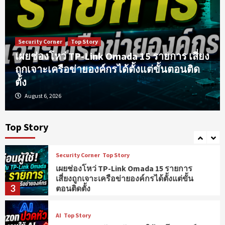
35 ปี World Wide Web: จุดกำเนิดรากฐาน
ของโลกออนไลน์
1
Security Corner
Top Story
AI
Security Corner
Top Story
เผยช่องโหว่ TP-Link Omada 15 รายการ เสี่ยง
Cloudflare เปิดตัว “Cloudflare OS”
ถูกเจาะเครือข่ายองค์กรได้ตั้งแต่ขั้นตอนติด
แพลตฟอร์มโอเพ่นซอร์สคุม AI Agent เข้า
2
ถึงข้อมูลองค์กร ลดความเสี่ยงจาก API Key
ตั้ง
August 6, 2026
Security Corner
Top Story
เผยช่องโหว่ TP-Link Omada 15 รายการ
เสี่ยงถูกเจาะเครือข่ายองค์กรได้ตั้งแต่ขั้น
Top Story
3
ตอนติดตั้ง
AI
Top Story
Amazon ปวดหัว! พนักงานใช้ AI โปรเจกต์
เดียวเผาเงินกว่า 58 ล้านบาท
4
AI
Top Story
OpenAI เผยโฉม “Astra” ว่าที่ AI รุ่นใหญ่ตัว