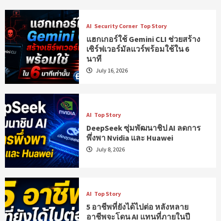
AI
Security Corner
Top Story
แฮกเกอร์ใช้ Gemini CLI ช่วยสร้าง
เซิร์ฟเวอร์มัลแวร์พร้อมใช้ใน 6
นาที
July 16, 2026
AI
Top Story
DeepSeek ซุ่มพัฒนาชิป AI ลดการ
พึ่งพา Nvidia และ Huawei
July 8, 2026
AI
Top Story
5 อาชีพที่ยังได้ไปต่อ หลังหลาย
อาชีพจะโดน AI แทนที่ภายในปี