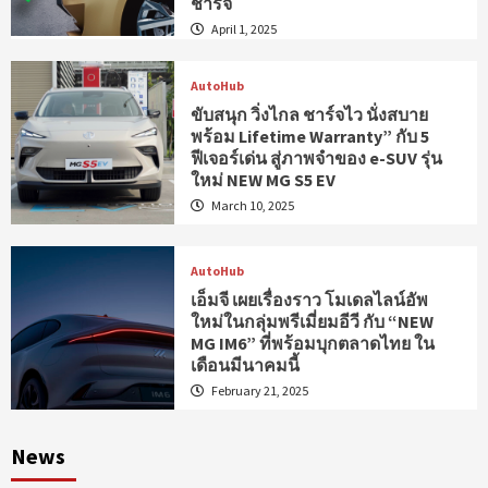
ชาร์จ
April 1, 2025
AutoHub
ขับสนุก วิ่งไกล ชาร์จไว นั่งสบาย
พร้อม Lifetime Warranty” กับ 5
ฟีเจอร์เด่น สู่ภาพจำของ e-SUV รุ่น
ใหม่ NEW MG S5 EV
March 10, 2025
AutoHub
เอ็มจี เผยเรื่องราว โมเดลไลน์อัพ
ใหม่ในกลุ่มพรีเมี่ยมอีวี กับ “NEW
MG IM6” ที่พร้อมบุกตลาดไทย ใน
เดือนมีนาคมนี้
February 21, 2025
News