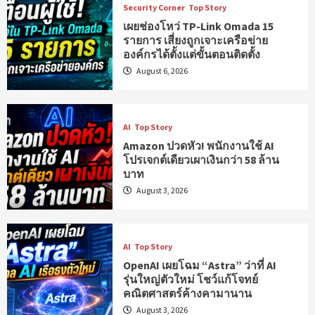
Security Corner
Top Story
เผยช่องโหว่ TP-Link Omada 15
รายการ เสี่ยงถูกเจาะเครือข่าย
องค์กรได้ตั้งแต่ขั้นตอนติดตั้ง
August 6, 2026
AI
Top Story
Amazon ปวดหัว! พนักงานใช้ AI
โปรเจกต์เดียวเผาเงินกว่า 58 ล้าน
บาท
August 3, 2026
AI
Top Story
OpenAI เผยโฉม “Astra” ว่าที่ AI
รุ่นใหญ่ตัวใหม่ โชว์แก้โจทย์
คณิตศาสตร์ค้างคามานาน
August 3, 2026