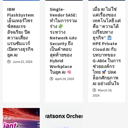
ร้ายแรงใน Redis ใน 27 นาทีเท่านั้น
9
IBM
Single-
เมื่อ AI ไม่ใช่
FlashSystem
Vendor SASE:
แค่เรื่องของ
เอ็นเทอร์ไพร
ทำไมการรวม
เทคโนโลยี แต่
Security Corner
Top Story
ซ์สตอเรจ
ร่าง
คือ “ความได้
เตือนภัย! โปรแกรม Claude ปลอม แฝง
อัจฉริยะ ปิด
ระหว่าง
เปรียบทาง
มัลแวร์ขโมยข้อมูล พบองค์กรหลงกลอย่าง
ความเสี่ยง
Network และ
ธุรกิจ”
10
น้อย 29 แห่ง
แรนซัมแวร์
Security ถึง
HPE Private
เปิดทางธุรกิจ
เป็นคำตอบ
Cloud AI กับ
ยุค AI
สุดท้ายของ
บทบาทของ
Knowledge
Tech
Top Story
Hybrid
G-Able ในการ
June 22, 2026
35 ปี World Wide Web: จุดกำเนิดรากฐาน
Workplace
ช่วยองค์กร
ของโลกออนไลน์
1
ในยุค AI
ไทย
ปลด
ล็อกศักยภาพ
April 24, 2026
AI อย่างมั่นใจ
AI
Security Corner
Top Story
March 30,
Cloudflare เปิดตัว “Cloudflare OS”
2026
แพลตฟอร์มโอเพ่นซอร์สคุม AI Agent เข้า
2
ถึงข้อมูลองค์กร ลดความเสี่ยงจาก API Key
Security Corner
Top Story
เผยช่องโหว่ TP-Link Omada 15 รายการ