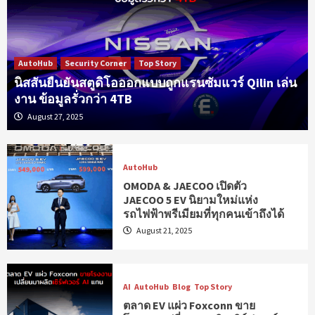
AutoHub
Security Corner
Top Story
นิสสันยืนยันสตูดิโอออกแบบถูกแรนซัมแวร์ Qilin เล่น
งาน ข้อมูลรั่วกว่า 4TB
August 27, 2025
AutoHub
OMODA & JAECOO เปิดตัว
JAECOO 5 EV นิยามใหม่แห่ง
รถไฟฟ้าพรีเมียมที่ทุกคนเข้าถึงได้
August 21, 2025
AI
AutoHub
Blog
Top Story
ตลาด EV แผ่ว Foxconn ขาย