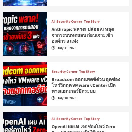
AI
Security Corner
Top Story
Anthropic พลาด! ปล่อย AI หลุด
จากระบบทดสอบ ก่อนเจาะเข้า
องค์กร 3 แห่ง
July 31, 2026
Security Corner
Top Story
Broadcom ออกแพตช์ด่วน อุดช่อง
โหว่วิกฤต VMware vCenter เปิด
ทางแฮกเกอร์ยึดระบบ
July 30, 2026
AI
Security Corner
Top Story
OpenAI เผย AI เจอช่องโหว่ Zero-