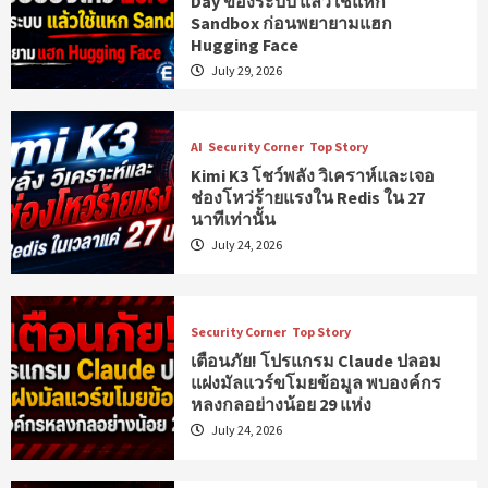
Day ของระบบ แล้วใช้แหก
Sandbox ก่อนพยายามแฮก
Hugging Face
July 29, 2026
AI
Security Corner
Top Story
Kimi K3 โชว์พลัง วิเคราห์และเจอ
ช่องโหว่ร้ายแรงใน Redis ใน 27
นาทีเท่านั้น
July 24, 2026
Security Corner
Top Story
เตือนภัย! โปรแกรม Claude ปลอม
แฝงมัลแวร์ขโมยข้อมูล พบองค์กร
หลงกลอย่างน้อย 29 แห่ง
July 24, 2026