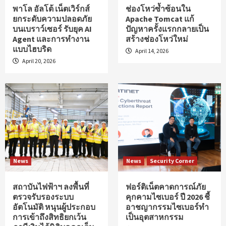
พาโล อัลโต้ เน็ตเวิร์กส์
ช่องโหว่ซ้ำซ้อนใน
ยกระดับความปลอดภัย
Apache Tomcat แก้
บนเบราว์เซอร์ รับยุค AI
ปัญหาครั้งแรกกลายเป็น
Agent และการทำงาน
สร้างช่องโหว่ใหม่
แบบไฮบริด
April 14, 2026
April 20, 2026
News
News
Security Corner
สถาบันไฟฟ้าฯ ลงพื้นที่
ฟอร์ติเน็ตคาดการณ์ภัย
ตรวจรับรองระบบ
คุกคามไซเบอร์ ปี 2026 ชี้
อัตโนมัติ หนุนผู้ประกอบ
อาชญากรรมไซเบอร์ทำ
การเข้าถึงสิทธิยกเว้น
เป็นอุตสาหกรรม