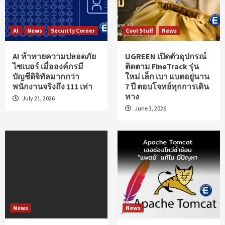
AI
News
Security Corner
Cool Stuff
News
AI ท้าทายความปลอดภัย
UGREEN เปิดตัวอุปกรณ์
ไซเบอร์ เมื่อองค์กรมี
ติดตาม FineTrack รุ่น
บัญชีดิจิทัลมากกว่า
ใหม่ เล็ก เบา แบตอยู่นาน
พนักงานจริงถึง 111 เท่า
7 ปี ตอบโจทย์ทุกการเดิน
ทาง
July 21, 2026
June 3, 2026
News
News