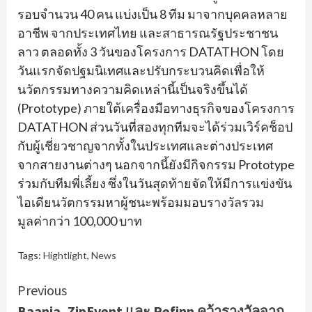
รอบจำนวน 40 คน แบ่งเป็น 8 ทีม มาจากบุคคลหลาย
อาชีพ จากประเทศไทย และสาธารณรัฐประชาชน
ลาว ตลอดทั้ง 3 วันของโครงการ DATATHON โดย
วันแรกจัดปฐมนิเทศและปรับกระบวนคิดเพื่อให้
นวัตกรรมทางความคิดเหล่านี้เป็นจริงขึ้นได้
(Prototype) ภายใต้เครื่องมือทางธุรกิจของโครงการ
DATATHON ส่วนวันที่สองทุกทีมจะได้ร่วมเวิร์คช็อป
กับผู้เชี่ยวชาญจากทั้งในประเทศและต่างประเทศ
จากสายงานต่างๆ นอกจากนี้ยังมีกิจกรรม Prototype
ร่วมกับทีมพี่เลี้ยง ซึ่งในวันสุดท้ายจัดให้มีการแข่งขัน
ไอเดียนวัตกรรมหาผู้ชนะพร้อมมอบรางวัลรวม
มูลค่ากว่า 100,000 บาท
Tags:
Hightlight
,
News
Continue
Previous
Baania, ZipEvent และ Refinn คว้ารางวัลจาก