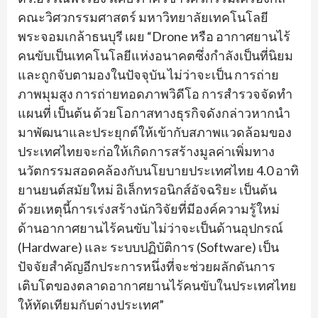
คณะวิศวกรรมศาสตร์ มหาวิทยาลัยเทคโนโลยี
พระจอมเกล้าธนบุรี เผย “Drone หรือ อากาศยานไร้
คนขับเป็นเทคโนโลยีแห่งอนาคตซึ่งกำลังเป็นที่นิยม
และถูกจับตามองในปัจจุบัน ไม่ว่าจะเป็น การถ่าย
ภาพมุมสูง การถ่ายทอดภาพวิดีโอ การสำรวจจัดทำ
แผนที่ เป็นต้น ด้วยโอกาสทางธุรกิจดังกล่าวหากนำ
มาพัฒนาและประยุกต์ให้เข้ากับสภาพแวดล้อมของ
ประเทศไทยจะก่อให้เกิดการสร้างมูลค่าเพิ่มทาง
นวัตกรรมสอดคล้องกับนโยบายประเทศไทย 4.0 อาทิ
ยานยนต์สมัยใหม่ อิเล็กทรอนิกส์อัจฉริยะ เป็นต้น
ด้วยเหตุนี้การเร่งสร้างนักวิจัยที่มีองค์ความรู้ใหม่
ด้านอากาศยานไร้คนขับ ไม่ว่าจะเป็นด้านอุปกรณ์
(Hardware) และ ระบบปฏิบัติการ (Software) เป็น
ปัจจัยสำคัญอีกประการหนึ่งที่จะช่วยผลักดันการ
เติบโตของตลาดอากาศยานไร้คนขับในประเทศไทย
ให้ทัดเทียมกับต่างประเทศ”