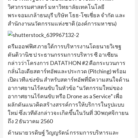
วิศวกรรมศาสตร์ มหาวิทยาลัยเทคโนโลยี
พระจอมเกล้าธนบุรี บริษัท โธธ-โซเชี่ยล จำกัด และ
สำนักงานนวัตกรรมแห่งชาติ (องค์การมหาชน)
ดรีมออฟฟิศ ภายใต้การบริหารงานโดยนายวิเชฐ
ตันติวานิช ป ระธานกรรมการบริหาร ซี อาเซียน
กล่าวว่าโครงการ DATATHON #2 คือกระบวนการ
กลั่นไอเดียสตาร์ทอัพและประกวด (Pitching) พร้อม
เปิดเวทีแข่งขัน สำหรับสตาร์ทอัพที่มีความสนใจด้าน
อากาศยานไร้คนขับ ในหัวข้อ “นวัตกรรมใหม่ของ
อากาศยานไร้คนขับ หรือ Drone as a Service” เพื่อ
ผลักดันแนวคิดสร้างสรรค์การให้บริการในรูปแบบ
ใหม่ ซึ่งเวทีดังกล่าวจะเกิดขึ้นในวันที่ 30 พฤศจิกายน
ถึง 2 ธันวาคม 2560
ด้านนายวรดิษฐ์ วิญญรัตน์ กรรมการบริหารและ