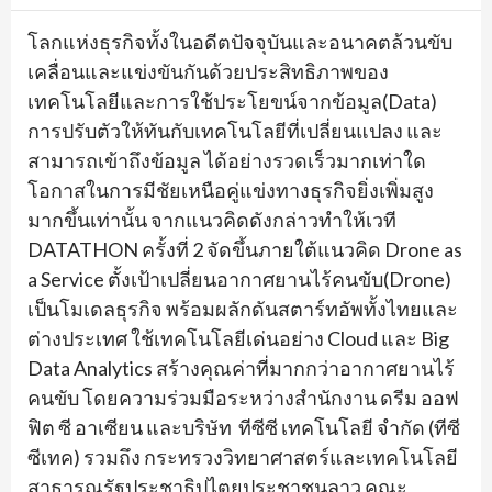
โลกแห่งธุรกิจทั้งในอดีตปัจจุบันและอนาคตล้วนขับ
เคลื่อนและแข่งขันกันด้วยประสิทธิภาพของ
เทคโนโลยีและการใช้ประโยขน์จากข้อมูล(Data)
การปรับตัวให้ทันกับเทคโนโลยีที่เปลี่ยนแปลง และ
สามารถเข้าถึงข้อมูล ได้อย่างรวดเร็วมากเท่าใด
โอกาสในการมีชัยเหนือคู่แข่งทางธุรกิจยิ่งเพิ่มสูง
มากขึ้นเท่านั้น จากแนวคิดดังกล่าวทำให้เวที
DATATHON ครั้งที่ 2 จัดขึ้นภายใต้แนวคิด Drone as
a Service ตั้งเป้าเปลี่ยนอากาศยานไร้คนขับ(Drone)
เป็นโมเดลธุรกิจ พร้อมผลักดันสตาร์ทอัพทั้งไทยและ
ต่างประเทศ ใช้เทคโนโลยีเด่นอย่าง Cloud และ Big
Data Analytics สร้างคุณค่าที่มากกว่าอากาศยานไร้
คนขับ โดยความร่วมมือระหว่างสำนักงาน ดรีม ออฟ
ฟิต ซี อาเซียน และบริษัท ทีซีซี เทคโนโลยี จำกัด (ทีซี
ซีเทค) รวมถึง กระทรวงวิทยาศาสตร์และเทคโนโลยี
สาธารณรัฐประชาธิปไตยประชาชนลาว คณะ