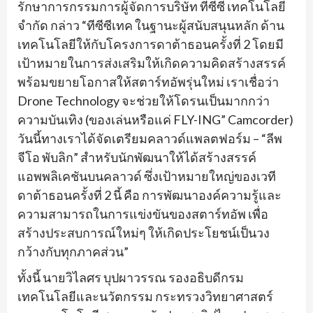
รักษาการกรรมการผู้จัดการบริษัท ทีซีซี เทคโนโลยี
จำกัด กล่าว “ทีซีซีเทค ในฐานะผู้สนับสนุนหลัก ด้าน
เทคโนโลยีให้กับโครงการดาต้าธอนครั้งที่ 2 โดยมี
เป้าหมายในการส่งเสริมให้เกิดความคิดสร้างสรรค์
พร้อมขยายโอกาสให้สตาร์ทอัพรุ่นใหม่ เราเชื่อว่า
Drone Technology จะช่วยให้โดรนเป็นมากกว่า
ความบันเทิง (ของเล่นหรือแค่ FLY-ING” Camcorder)
วันนี้ทางเราได้จัดเตรียมคลาวด์แพลตฟอร์ม – “ลีพ
จีโอ พับลิก” สำหรับนักพัฒนาให้ได้สร้างสรรค์
แอพพลิเคชันบนคลาวด์ ซึ่งเป้าหมายใหญ่ของเวที
ดาต้าธอนครั้งที่ 2 นี้ คือ การพัฒนาองค์ความรู้และ
ความสามารถในการแข่งขันของสตาร์ทอัพ เพื่อ
สร้างประสบการณ์ใหม่ๆ ให้เกิดประโยชน์เป็นวง
กว้างกับทุกภาคส่วน”
ทั้งนี้ นายวิไลศร บุปผาวรรณ รองอธิบดีกรม
เทคโนโลยีและนวัตกรรม กระทรวงวิทยาศาสตร์