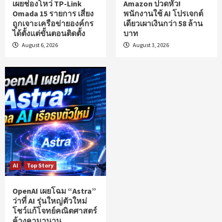
เผยช่องโหว่ TP-Link
Amazon ปวดหัว!
Omada 15 รายการ เสี่ยง
พนักงานใช้ AI โปรเจกต์
ถูกเจาะเครือข่ายองค์กร
เดียวเผาเงินกว่า 58 ล้าน
ได้ตั้งแต่ขั้นตอนติดตั้ง
บาท
August 6, 2026
August 3, 2026
AI
Top Story
OpenAI เผยโฉม “Astra”
ว่าที่ AI รุ่นใหญ่ตัวใหม่
โชว์แก้โจทย์คณิตศาสตร์
ค้างคามานาน