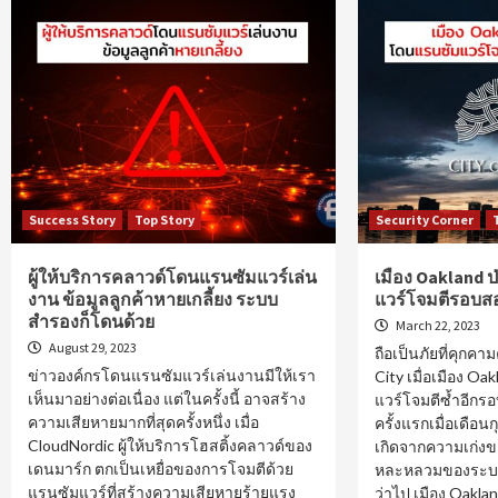
Success Story
Top Story
Security Corner
ผู้ให้บริการคลาวด์โดนแรนซัมแวร์เล่น
เมือง Oakland 
งาน ข้อมูลลูกค้าหายเกลี้ยง ระบบ
แวร์โจมตีรอบสอ
สำรองก็โดนด้วย
March 22, 2023
August 29, 2023
ถือเป็นภัยที่คุกค
ข่าวองค์กรโดนแรนซัมแวร์เล่นงานมีให้เรา
City เมื่อเมือง O
เห็นมาอย่างต่อเนื่อง แต่ในครั้งนี้ อาจสร้าง
แวร์โจมตีซ้ำอีกร
ความเสียหายมากที่สุดครั้งหนึ่ง เมื่อ
ครั้งแรกเมื่อเดือนกุ
CloudNordic ผู้ให้บริการโฮสติ้งคลาวด์ของ
เกิดจากความเก่ง
เดนมาร์ก ตกเป็นเหยื่อของการโจมตีด้วย
หละหลวมของระบบ
แรนซัมแวร์ที่สร้างความเสียหายร้ายแรง
ว่าไป เมือง Oaklan