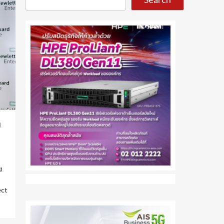
ย
ง
ect