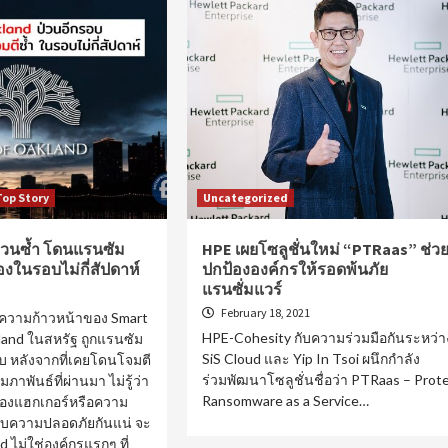
Top Story
Uncategorized
ป่วนซ้ำ โดนแรนซัม
HPE เผยโซลูชั่นใหม่ “PTRaas” ช่ว
งในรอบไม่กี่สัปดาห์
ปกป้ององค์กรให้รอดพ้นภัย
แรนซั่มแวร์
February 18, 2021
ามความก้าวหน้าของ Smart
HPE-Cohesity กับความร่วมมือกันระหว่า
akland ในสหรัฐ ถูกแรนซัม
SiS Cloud และ Yip In Tsoi ผนึกกำลัง
อบ หลังจากที่เคยโดนโจมตี
ร่วมพัฒนาโซลูชั่นชื่อว่า PTRaas – Prot
มภาพันธ์ที่ผ่านมา ไม่รู้ว่า
Ransomware as a Service…
ของแฮกเกอร์หรือความ
ความปลอดภัยกันแน่ จะ
d ไม่ใช่องค์กรแรกๆ ที่