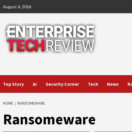
Skip
August 6, 2026
to
content
Top Story
AI
Security Corner
Tech
News
R
HOME
RANSOMEWARE
Ransomeware