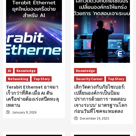
AI
Knowledge
Knowledge
Networking
Top Story
Security Corner
Top Story
Terabit Ethernet อาจมา
เลิกวัดดวงกับภัยไซเบอร์:
เร็วกว่าที่คิด เมื่อ AI ดัน
เปลี่ยนองค์กรเป็นป้อม
เครือข่ายต้องเร่งสปีดทะลุ
ปราการด้วยการ ‘ทดสอบ
เพดาน
เจาะระบบ’ มาตรฐานโลก
ก่อนวันที่โชคจะหมดลง
January 9, 2026
December 19, 2025