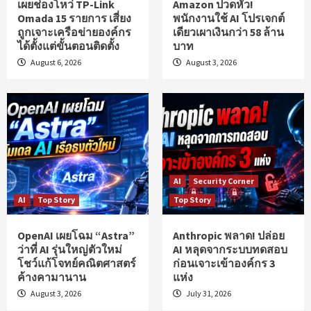
เผยช่องโหว่ TP-Link
Amazon ปวดหัว!
Omada 15 รายการ เสี่ยง
พนักงานใช้ AI โปรเจกต์
ถูกเจาะเครือข่ายองค์กร
เดียวเผาเงินกว่า 58 ล้าน
ได้ตั้งแต่ขั้นตอนติดตั้ง
บาท
August 6, 2026
August 3, 2026
AI
Security Corner
AI
Top Story
Top Story
OpenAI เผยโฉม “Astra”
Anthropic พลาด! ปล่อย
ว่าที่ AI รุ่นใหญ่ตัวใหม่
AI หลุดจากระบบทดสอบ
โชว์แก้โจทย์คณิตศาสตร์
ก่อนเจาะเข้าองค์กร 3
ค้างคามานาน
แห่ง
August 3, 2026
July 31, 2026