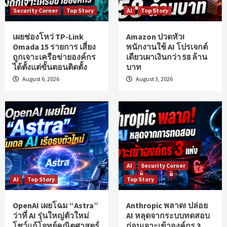
Security Corner
Top Story
AI
Top Story
เผยช่องโหว่ TP-Link
Amazon ปวดหัว!
Omada 15 รายการ เสี่ยง
พนักงานใช้ AI โปรเจกต์
ถูกเจาะเครือข่ายองค์กร
เดียวเผาเงินกว่า 58 ล้าน
ได้ตั้งแต่ขั้นตอนติดตั้ง
บาท
August 6, 2026
August 3, 2026
AI
Security Corner
AI
Top Story
Top Story
OpenAI เผยโฉม “Astra”
Anthropic พลาด! ปล่อย
ว่าที่ AI รุ่นใหญ่ตัวใหม่
AI หลุดจากระบบทดสอบ
โชว์แก้โจทย์คณิตศาสตร์
ก่อนเจาะเข้าองค์กร 3