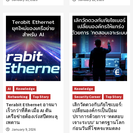
AI
Knowledge
Knowledge
Networking
Top Story
Security Corner
Top Story
Terabit Ethernet อาจมา
เลิกวัดดวงกับภัยไซเบอร์:
เร็วกว่าที่คิด เมื่อ AI ดัน
เปลี่ยนองค์กรเป็นป้อม
เครือข่ายต้องเร่งสปีดทะลุ
ปราการด้วยการ ‘ทดสอบ
เพดาน
เจาะระบบ’ มาตรฐานโลก
ก่อนวันที่โชคจะหมดลง
January 9, 2026