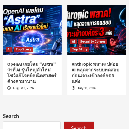
AI
Security Corner
AI
Top Story
Top Story
OpenAI เผยโฉม “Astra”
Anthropic พลาด! ปล่อย
ว่าที่ AI รุ่นใหญ่ตัวใหม่
AI หลุดจากระบบทดสอบ
โชว์แก้โจทย์คณิตศาสตร์
ก่อนเจาะเข้าองค์กร 3
ค้างคามานาน
แห่ง
August 3, 2026
July 31, 2026
Search
Search