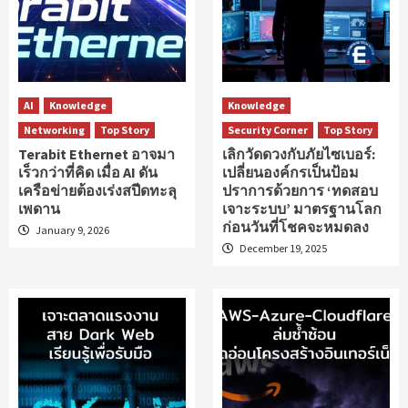
AI
Knowledge
Knowledge
Networking
Top Story
Security Corner
Top Story
Terabit Ethernet อาจมา
เลิกวัดดวงกับภัยไซเบอร์:
เร็วกว่าที่คิด เมื่อ AI ดัน
เปลี่ยนองค์กรเป็นป้อม
เครือข่ายต้องเร่งสปีดทะลุ
ปราการด้วยการ ‘ทดสอบ
เพดาน
เจาะระบบ’ มาตรฐานโลก
ก่อนวันที่โชคจะหมดลง
January 9, 2026
December 19, 2025