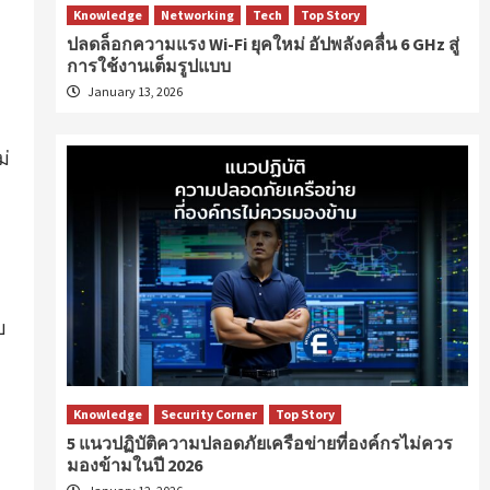
Knowledge
Networking
Tech
Top Story
ปลดล็อกความแรง Wi-Fi ยุคใหม่ อัปพลังคลื่น 6 GHz สู่
การใช้งานเต็มรูปแบบ
January 13, 2026
ม่
บ
Knowledge
Security Corner
Top Story
5 แนวปฏิบัติความปลอดภัยเครือข่ายที่องค์กรไม่ควร
มองข้ามในปี 2026