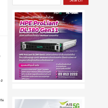
ง
อง
ทน
ี