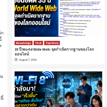
็ก
้
Knowledge
Tech
Top Story
ท
35 ปี World Wide Web: จุดกำเนิดรากฐานของโลก
ออนไลน์
August 7, 2026
าน
า
ี้