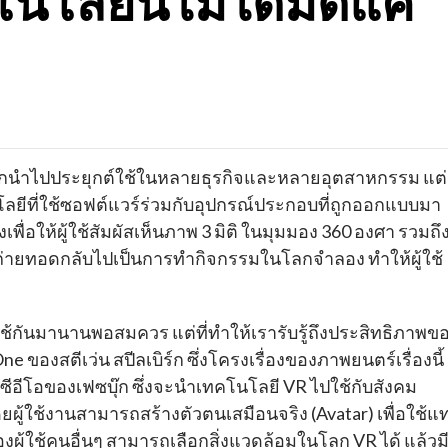
นโลยีนี้ไม่ได้มีดีแค่
ูกนำไปประยุกต์ใช้ในหลายธุรกิจและหลายอุตสาหกรรม แต่
นโลยีที่ใช้ซอฟต์แวร์ร่วมกับอุปกรณ์ประกอบที่ถูกออกแบบมา
่อให้ผู้ใช้สัมผัสเห็นภาพ 3 มิติ ในมุมมอง 360 องศา รวมถึ
ละถ่ายทอดกลับไปเป็นการทำกิจกรรมในโลกจำลอง ทำให้ผู้ใช้
ช้กันมานานพอสมควร แต่ที่ทำให้เรารับรู้ถึงประสิทธิภาพข
e ของสตีเว่น สปีลเบิร์ก ซึ่งโครงเรื่องของภาพยนตร์เรื่องนี้
ซีอีโอของเฟซบุ๊ก ซึ่งจะนำเทคโนโลยี VR ไปใช้กับสังคม
 โดยผู้ใช้งานสามารถสร้างตัวตนเสมือนจริง (Avatar) เพื่อใช้แ
ผู้ใช้คนอื่นๆ สามารถเลือกสิ่งแวดล้อมในโลก VR ได้ แล้วม