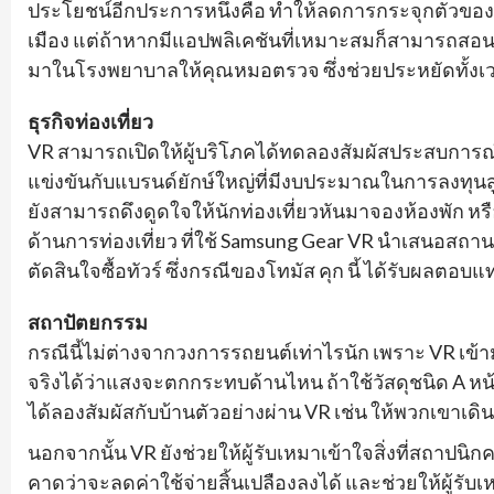
ประโยชน์อีกประการหนึ่งคือ ทำให้ลดการกระจุกตัวของคนไ
เมือง แต่ถ้าหากมีแอปพลิเคชันที่เหมาะสมก็สามารถสอนให้
มาในโรงพยาบาลให้คุณหมอตรวจ ซึ่งช่วยประหยัดทั้งเวล
ธุรกิจท่องเที่ยว
VR สามารถเปิดให้ผู้บริโภคได้ทดลองสัมผัสประสบการณ์น
แข่งขันกับแบรนด์ยักษ์ใหญ่ที่มีงบประมาณในการลงทุนสูง
ยังสามารถดึงดูดใจให้นักท่องเที่ยวหันมาจองห้องพัก หรื
ด้านการท่องเที่ยว ที่ใช้ Samsung Gear VR นำเสนอสถาน
ตัดสินใจซื้อทัวร์ ซึ่งกรณีของโทมัส คุก นี้ ได้รับผลตอบ
สถาปัตยกรรม
กรณีนี้ไม่ต่างจากวงการรถยนต์เท่าไรนัก เพราะ VR เ
จริงได้ว่าแสงจะตกกระทบด้านไหน ถ้าใช้วัสดุชนิด A ห
ได้ลองสัมผัสกับบ้านตัวอย่างผ่าน VR เช่น ให้พวกเขาเดิ
นอกจากนั้น VR ยังช่วยให้ผู้รับเหมาเข้าใจสิ่งที่สถาปนิ
คาดว่าจะลดค่าใช้จ่ายสิ้นเปลืองลงได้ และช่วยให้ผู้รับเ