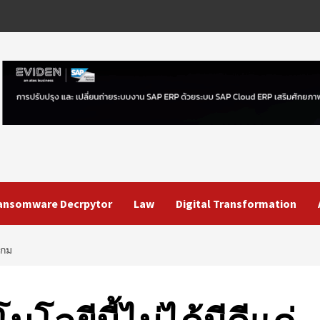
ansomware Decrpytor
Law
Digital Transformation
เกม