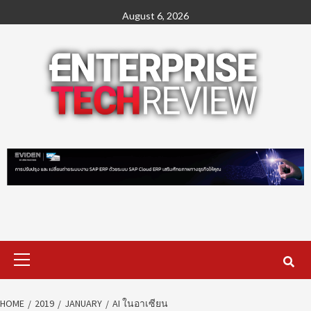
Skip
August 6, 2026
to
content
Primary
Menu
HOME
2019
JANUARY
AI ในอาเซียน