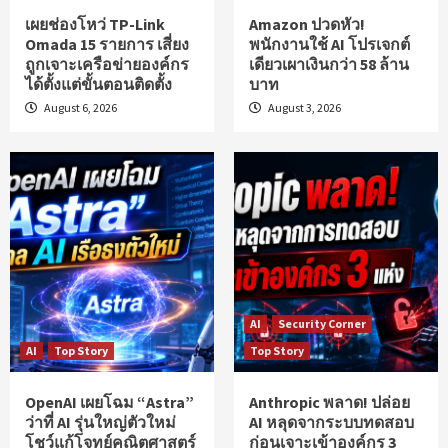
เผยช่องโหว่ TP-Link
Amazon ปวดหัว!
Omada 15 รายการ เสี่ยง
พนักงานใช้ AI โปรเจกต์
ถูกเจาะเครือข่ายองค์กร
เดียวเผาเงินกว่า 58 ล้าน
ได้ตั้งแต่ขั้นตอนติดตั้ง
บาท
August 6, 2026
August 3, 2026
AI
Security Corner
AI
Top Story
Top Story
OpenAI เผยโฉม “Astra”
Anthropic พลาด! ปล่อย
ว่าที่ AI รุ่นใหญ่ตัวใหม่
AI หลุดจากระบบทดสอบ
โชว์แก้โจทย์คณิตศาสตร์
ก่อนเจาะเข้าองค์กร 3