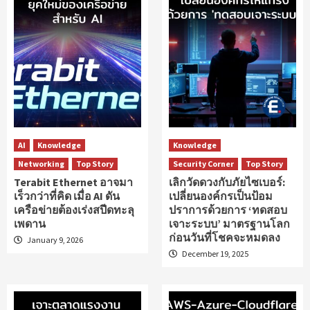
AI
Knowledge
Knowledge
Networking
Top Story
Security Corner
Top Story
Terabit Ethernet อาจมา
เลิกวัดดวงกับภัยไซเบอร์:
เร็วกว่าที่คิด เมื่อ AI ดัน
เปลี่ยนองค์กรเป็นป้อม
เครือข่ายต้องเร่งสปีดทะลุ
ปราการด้วยการ ‘ทดสอบ
เพดาน
เจาะระบบ’ มาตรฐานโลก
ก่อนวันที่โชคจะหมดลง
January 9, 2026
December 19, 2025