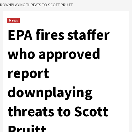
DOWNPLAYING THREATS TO SCOTT PRUITT
News
EPA fires staffer
who approved
report
downplaying
threats to Scott
Pruitt