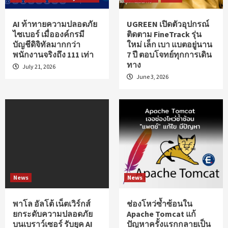
AI ท้าทายความปลอดภัย
UGREEN เปิดตัวอุปกรณ์
ไซเบอร์ เมื่อองค์กรมี
ติดตาม FineTrack รุ่น
บัญชีดิจิทัลมากกว่า
ใหม่ เล็ก เบา แบตอยู่นาน
พนักงานจริงถึง 111 เท่า
7 ปี ตอบโจทย์ทุกการเดิน
ทาง
July 21, 2026
June 3, 2026
News
News
พาโล อัลโต้ เน็ตเวิร์กส์
ช่องโหว่ซ้ำซ้อนใน
ยกระดับความปลอดภัย
Apache Tomcat แก้
บนเบราว์เซอร์ รับยุค AI
ปัญหาครั้งแรกกลายเป็น