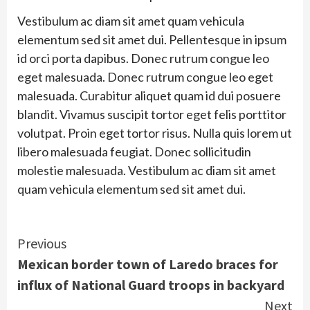
Vestibulum ac diam sit amet quam vehicula
elementum sed sit amet dui. Pellentesque in ipsum
id orci porta dapibus. Donec rutrum congue leo
eget malesuada. Donec rutrum congue leo eget
malesuada. Curabitur aliquet quam id dui posuere
blandit. Vivamus suscipit tortor eget felis porttitor
volutpat. Proin eget tortor risus. Nulla quis lorem ut
libero malesuada feugiat. Donec sollicitudin
molestie malesuada. Vestibulum ac diam sit amet
quam vehicula elementum sed sit amet dui.
Continue
Previous
Mexican border town of Laredo braces for
Reading
influx of National Guard troops in backyard
Next