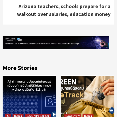
Arizona teachers, schools prepare for a
walkout over salaries, education money
More Stories
AI
News
Security Corner
Cool Stuff
News