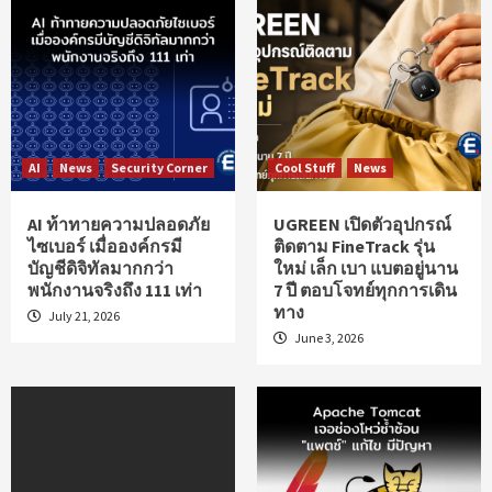
AI
News
Security Corner
Cool Stuff
News
AI ท้าทายความปลอดภัย
UGREEN เปิดตัวอุปกรณ์
ไซเบอร์ เมื่อองค์กรมี
ติดตาม FineTrack รุ่น
บัญชีดิจิทัลมากกว่า
ใหม่ เล็ก เบา แบตอยู่นาน
พนักงานจริงถึง 111 เท่า
7 ปี ตอบโจทย์ทุกการเดิน
ทาง
July 21, 2026
June 3, 2026