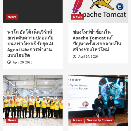
News
News
พาโล อัลโต้ เน็ตเวิร์กส์
ช่องโหว่ซ้ำซ้อนใน
ยกระดับความปลอดภัย
Apache Tomcat แก้
บนเบราว์เซอร์ รับยุค AI
ปัญหาครั้งแรกกลายเป็น
Agent และการทำงาน
สร้างช่องโหว่ใหม่
แบบไฮบริด
April 14, 2026
April 20, 2026
News
News
Security Corner