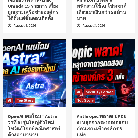
Omada 15 รายการ เสี่ยง
พนักงานใช้ AI โปรเจกต์
ถูกเจาะเครือข่ายองค์กร
เดียวเผาเงินกว่า 58 ล้าน
ได้ตั้งแต่ขั้นตอนติดตั้ง
บาท
August 6, 2026
August 3, 2026
AI
Security Corner
AI
Top Story
Top Story
OpenAI เผยโฉม “Astra”
Anthropic พลาด! ปล่อย
ว่าที่ AI รุ่นใหญ่ตัวใหม่
AI หลุดจากระบบทดสอบ
โชว์แก้โจทย์คณิตศาสตร์
ก่อนเจาะเข้าองค์กร 3
ค้างคามานาน
แห่ง