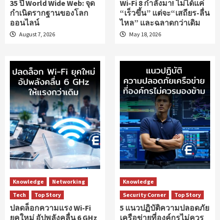
35 ปี World Wide Web: จุด
Wi-Fi 8 กำลังมา! ไม่ได้แค่
กำเนิดรากฐานของโลก
“เร็วขึ้น” แต่จะ“เสถียร-ลื่น
ออนไลน์
ไหล” และฉลาดกว่าเดิม
August 7, 2026
May 18, 2026
Knowledge
Networking
Knowledge
Tech
Top Story
Security Corner
Top Story
ปลดล็อกความแรง Wi-Fi
5 แนวปฏิบัติความปลอดภัย
ยุคใหม่ อัปพลังคลื่น 6 GHz
เครือข่ายที่องค์กรไม่ควร