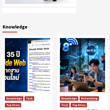
Knowledge
Knowledge
Tech
Knowledge
Networking
Top Story
Tech
Top Story