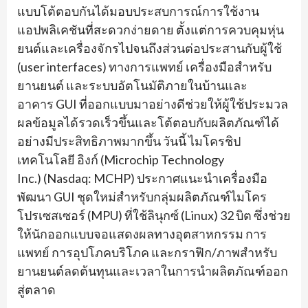
แบบโต้
ตอบกันได้มอบประสบการณ์การใช้
งาน
แอปพลิเคชันที่สะดวกง่ายดาย ตั้งแต่การควบคุมหุ่น
ยนต์
และเครื่องจักรไปจนถึงส่วนต่
อประสานกับผู้ใช้
(
user interfaces)
ทางการแพทย์ เครื่องมือสำหรับ
ยานยนต์ และระบบอัตโนมัติภายในบ้
านและ
อาคาร
GUI
ที่ออกแบบมาอย่างดีช่วยให้ผู้
ใช้ประมวล
ผลข้อมูลได้รวดเร็วขึ้
นและโต้ตอบกับผลิตภัณฑ์ได้
อย่
างมีประสิทธิภาพมากขึ้น วันนี้ ไมโครชิป
เทคโนโลยี อิงก์
(Microchip Technology
Inc.)
(Nasdaq: MCHP)
ประกาศแนะนำเครื่องมือ
พัฒนา
GUI
ชุดใหม่สำหรับกลุ่มผลิตภัณฑ์
ไมโคร
โปรเซสเซอร์ (
MPU)
ที่ใช้ลินุกซ์ (
Linux) 32
บิต ซึ่งช่วย
ให้นั
กออกแบบจอแสดงผลทางอุตสาหกรรม การ
แพทย์ การอุปโภคบริโภค และกราฟิก/ภาพสำหรับ
ยานยนต์ลดต้
นทุนและเวลาในการนำผลิตภัณฑ์
ออก
สู่ตลาด