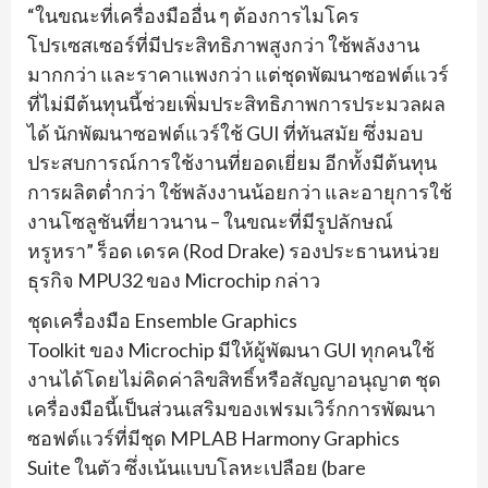
“
ในขณะที่เครื่องมืออื่น ๆ ต้องการไมโคร
โปรเซสเซอร์ที่มี
ประสิทธิภาพสูงกว่า ใช้พลังงาน
มากกว่า และราคาแพงกว่า แต่ชุดพัฒนาซอฟต์แวร์
ที่ไม่มีต้
นทุนนี้ช่วยเพิ่มประสิทธิ
ภาพการประมวลผล
ได้ นักพัฒนาซอฟต์แวร์ใช้
GUI
ที่ทันสมัย ซึ่งมอบ
ประสบการณ์การใช้งานที่
ยอดเยี่ยม อีกทั้งมีต้นทุน
การผลิตต่ำกว่า ใช้พลังงานน้อยกว่า และอายุการใช้
งานโซลูชันที่
ยาวนาน – ในขณะที่มีรูปลักษณ์
หรูหรา
”
ร็อด เดรค (
Rod Drake)
รองประธานหน่วย
ธุรกิจ
MPU32
ของ
Microchip
กล่าว
ชุดเครื่องมือ
Ensemble Graphics
Toolkit
ของ
Microchip
มีให้ผู้พัฒนา
GUI
ทุกคนใช้
งานได้โดยไม่คิดค่าลิ
ขสิทธิ์หรือสัญญาอนุญาต ชุด
เครื่องมือนี้เป็นส่วนเสริ
มของเฟรมเวิร์กการพัฒนา
ซอฟต์
แวร์ที่มีชุด
MPLAB Harmony Graphics
Suite
ในตัว ซึ่งเน้นแบบโลหะเปลือย (
bare