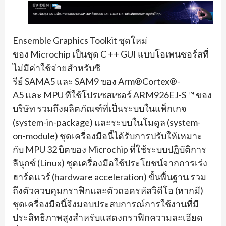
Ensemble Graphics Toolkit
ชุดใหม่
ของ
Microchip
เป็นชุด
C ++ GUI
แบบโอเพนซอร์สที่
ไม่มีค่าใช้จ่
ายสำหรับซี
รีย์
SAMA5
และ
SAM9
ของ
Arm®Cortex®-
A5
และ
MPU
ที่ใช้โปรเซสเซอร์
ARM926EJ-S ™
ของ
บริษัท รวมถึงผลิตภัณฑ์ที่เป็
นระบบในแพ็กเกจ
(
system-in-package)
และระบบในโมดูล (
system-
on-module)
ชุดเครื่องมือนี้ได้รับการปรั
บให้เหมาะ
กับ
MPU 32
บิตของ
Microchip
ที่ใช้ระบบปฏิบัติการ
ลีนุกซ์ (
Linux)
ชุดเครื่องมือใช้ประโยชน์
จากการเร่ง
ฮาร์ดแวร์ (
hardware acceleration)
ขั้นพื้นฐาน รวม
ถึงตัวควบคุมกราฟิกและตั
วถอดรหัสวิดีโอ (หากมี)
ชุดเครื่องมือนี้จึ
งมอบประสบการณ์การใช้งานที่มี
ประสิทธิภาพสูงสำหรับแสดงกราฟิ
กความละเอียด