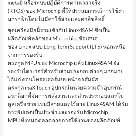
metal)
หรือระบบปฎิบัติการตามเวลาจริง
(
RTOS)
ของ
Microchip
ที่ให้ประสบการณ์การใช้งา
นกราฟิ
กโดยไม่มีค่าใช้จ่ายและค่าลิขสิ
ทธิ์
ชุดเครื่องมือนี้รวมเข้ากับ
Linux4SAM
ซึ่งเป็น
ผลิตภัณฑ์หลักของ
Microchip,
ข้อเสนอ
ของ
Linux
แบบ
Long Term Support (LTS)
นอกเหนือ
จากการรองรับ
ตระกูล
MPU
ของ
Microchip
แล้ว
Linux4SAM
ยัง
รองรับไดรเวอร์สำหรับส่
วนประกอบต่าง ๆ มากมาย
ได้แก่ คอนโทรลเลอร์แบบหน้าจอสัมผั
ส
ตระกูล
maXTouch
อุปกรณ์หน่วยความจำ อุปกรณ์
อนาล็อกที่จัดการพลังงาน และส่วนประกอบและโม
ดูลเครือข่
ายแบบมีสายและไร้สาย
Linux4SAM
ได้รับ
การอัปเดตเป็
นประจำและรองรับ
Microchip
MPU
ทั้งหมดตลอดอายุการใช้งานของผลิ
ตภัณฑ์