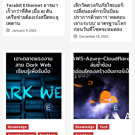
Terabit Ethernet อาจมา
เลิกวัดดวงกับภัยไซเบอร์:
เร็วกว่าที่คิด เมื่อ AI ดัน
เปลี่ยนองค์กรเป็นป้อม
เครือข่ายต้องเร่งสปีดทะลุ
ปราการด้วยการ ‘ทดสอบ
เพดาน
เจาะระบบ’ มาตรฐานโลก
ก่อนวันที่โชคจะหมดลง
January 9, 2026
December 19, 2025
Knowledge
Knowledge
Tech
Security Corner
Top Story
Top Story