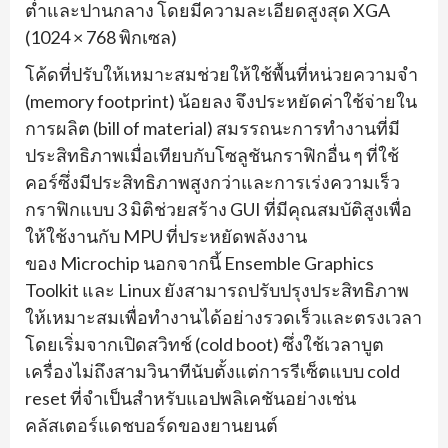
ต่ำและปานกลาง โดยมีความละเอียดสูงสุด
XGA
(1024 × 768
พิกเซล)
โค้ดที่ปรับให้เหมาะสมช่วยให้
ใช้พื้นที่หน่วยความจำ
(
memory footprint)
น้อยลง จึงประหยัดค่าใช้จ่ายใน
การผลิต (
bill of material)
สมรรถนะการทำงานที่มี
ประสิทธิ
ภาพเมื่อเทียบกับโซลูชันกราฟิ
กอื่น ๆ ที่ใช้
คอร์ซึ่งมีประสิทธิภาพสู
งกว่าและการเร่งความเร็ว
กราฟิ
กแบบ
3
มิติช่วยสร้าง
GUI
ที่มีคุณสมบัติสูงเพื่อ
ให้ใช้
งานกับ
MPU
ที่ประหยัดพลังงาน
ของ
Microchip
นอกจากนี้
Ensemble Graphics
Toolkit
และ
Linux
ยังสามารถปรับปรุงประสิทธิ
ภาพ
ให้เหมาะสมเพื่อทำงานได้อย่
างรวดเร็วและตรงเวลา
โดยเริ่
มจากเปิดสวิทช์ (
cold boot)
ซึ่งใช้เวลาบูต
เครื่องไม่ถึ
งสามวินาทีนับตั้งแต่การรีเซ็
ตแบบ
cold
reset
ที่จำเป็นสำหรับแอปพลิเคชันอย่
างเช่น
คลัสเตอร์แดชบอร์
ดของยานยนต์