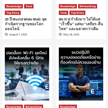
Knowledge
Tech
Knowledge
Networking
Top Story
Tech
Top Story
35 ปี World Wide Web: จุด
Wi-Fi 8 กำลังมา! ไม่ได้แค่
กำเนิดรากฐานของโลก
“เร็วขึ้น” แต่จะ“เสถียร-ลื่น
ออนไลน์
ไหล” และฉลาดกว่าเดิม
August 7, 2026
May 18, 2026
Knowledge
Networking
Knowledge