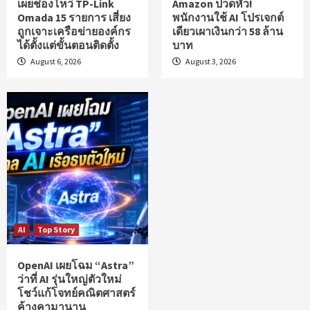
เผยช่องโหว่ TP-Link
Amazon ปวดหัว!
Omada 15 รายการ เสี่ยง
พนักงานใช้ AI โปรเจกต์
ถูกเจาะเครือข่ายองค์กร
เดียวเผาเงินกว่า 58 ล้าน
ได้ตั้งแต่ขั้นตอนติดตั้ง
บาท
August 6, 2026
August 3, 2026
AI
Top Story
OpenAI เผยโฉม “Astra”
ว่าที่ AI รุ่นใหญ่ตัวใหม่
โชว์แก้โจทย์คณิตศาสตร์
ค้างคามานาน