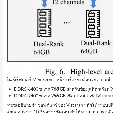
ในเซิร์ฟเวอร์ MemServer หนึ่งเครื่องจะมีหน่วยความ
DDR5-6400 ขนาด
768 GB
สำหรับข้อมูลที่ถูกเรียก
DDR4-2400 ขนาด
256 GB
เชื่อมต่อผ่านชิป Vistara 
Meta อธิบายว่า ซอฟต์แวร์ของ Vistara จะทำให้ระบบปฏิบ
แยกออกจาก DDR5 อย่างชัดเจน ทำให้ระบบสามารถเลือก