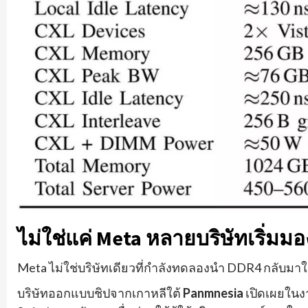
ไม่ใช่แค่ Meta หลายบริษัทเริ่มม
Meta ไม่ใช่บริษัทเดียวที่กำลังทดลองนำ DDR4 กลับมา
บริษัทออกแบบชิปจากเกาหลีใต้
Panmnesia
เปิดเผยในง