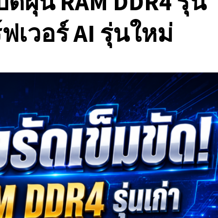
ปัดฝุ่น RAM DDR4 รุ่น
ฟเวอร์ AI รุ่นใหม่