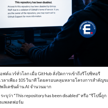
์แวร์ทั่วโลก เมื่อ GitHub สั่งปิดการเข้าถึงรีโปซิทอรี
ยในเวลาเพียง 105 วินาที โดยครอบคลุมหลายโครงการสำคัญข
อปพลิเคชันด้าน AI จำนวนมาก
บุว่า “This repository has been disabled” หรือ “รีโปนี้ถูก
ของแพลตฟอร์ม