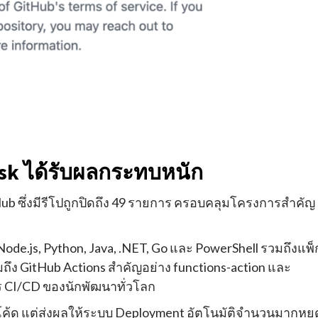
ask ได้รับผลกระทบหนัก
tHub ซึ่งมีรีโปถูกปิดถึง 49 รายการ ครอบคลุมโครงการสำคัญ
Node.js, Python, Java, .NET, Go และ PowerShell รวมถึงแพ็
วมถึง GitHub Actions สำคัญอย่าง functions-action และ
ร CI/CD ของนักพัฒนาทั่วโลก
ร์สโค้ด แต่ส่งผลให้ระบบ Deployment อัตโนมัติจำนวนมากหยุ