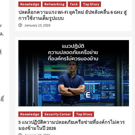
Knowledge
Networking
Tech
Top Story
ปลดล็อกความแรง Wi-Fi ยุคใหม่ อัปพลังคลื่น 6 GHz สู่
การใช้งานเต็มรูปแบบ
ะ
January 13, 2026
a,
่
ิ์
Knowledge
Security Corner
Top Story
5 แนวปฏิบัติความปลอดภัยเครือข่ายที่องค์กรไม่ควร
มองข้ามในปี 2026