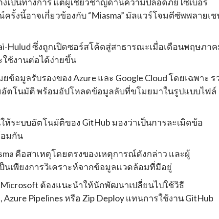
ย่างเป็นทางการ แต่ผู้เชี่ยวชาญด้านความปลอดภัยไซเบอร์
ณ์ครั้งนี้อาจเกี่ยวข้องกับ “Miasma” มัลแวร์โจมตีซัพพลายเช
ai-Hulud ซึ่งถูกเปิดซอร์สโค้ดสู่สาธารณะเมื่อเดือนพฤษภา
ช้งานต่อได้ง่ายขึ้น
ขโมยข้อมูลรับรองของ Azure และ Google Cloud โดยเฉพาะ ร
ัตโนมัติ พร้อมอัปโหลดข้อมูลลับที่ขโมยมาในรูปแบบไฟล์
้นให้ระบบอัตโนมัติของ GitHub มองว่าเป็นการละเมิดข้อ
้อมกัน
asma คือสาเหตุโดยตรงของเหตุการณ์ดังกล่าว และผู้
็นเพียงการวิเคราะห์จากข้อมูลแวดล้อมที่มีอยู่
น Microsoft ต้องแนะนำให้นักพัฒนาเปลี่ยนไปใช้วิธี
s, Azure Pipelines หรือ Zip Deploy แทนการใช้งาน GitHub