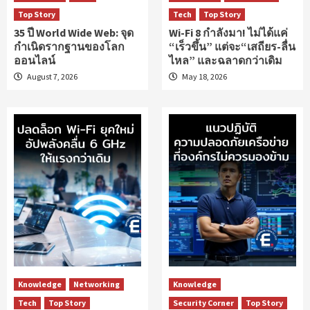
Top Story
Tech
Top Story
35 ปี World Wide Web: จุด
Wi-Fi 8 กำลังมา! ไม่ได้แค่
กำเนิดรากฐานของโลก
“เร็วขึ้น” แต่จะ“เสถียร-ลื่น
ออนไลน์
ไหล” และฉลาดกว่าเดิม
August 7, 2026
May 18, 2026
Knowledge
Networking
Knowledge
Tech
Top Story
Security Corner
Top Story