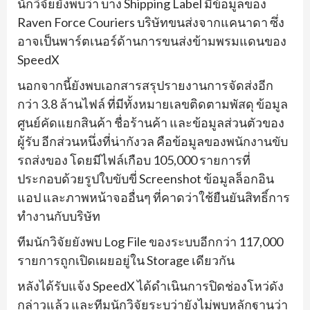
นักวิจัยยังพบว่า บาง Shipping Label มีข้อมูลของ
Raven Force Couriers บริษัทขนส่งจากแคนาดา ซึ่ง
อาจเป็นพาร์ตเนอร์ด้านการขนส่งข้ามพรมแดนของ
SpeedX
นอกจากนี้ยังพบเอกสารสรุปรายงานการจัดส่งอีก
กว่า 3.8 ล้านไฟล์ ที่มีทั้งหมายเลขติดตามพัสดุ ข้อมูล
ศูนย์คัดแยกสินค้า ชื่อร้านค้า และข้อมูลส่วนตัวของ
ผู้รับ อีกส่วนหนึ่งที่น่ากังวล คือข้อมูลของพนักงานขับ
รถส่งของ โดยมีไฟล์เกือบ 105,000 รายการที่
ประกอบด้วยรูปใบขับขี่ Screenshot ข้อมูลล็อกอิน
แอป และภาพหน้าจออื่นๆ ที่คาดว่าใช้ยืนยันสิทธิ์การ
ทำงานกับบริษัท
ทีมนักวิจัยยังพบ Log File ของระบบอีกกว่า 117,000
รายการถูกเปิดเผยอยู่ใน Storage เดียวกัน
หลังได้รับแจ้ง SpeedX ได้ดำเนินการปิดช่องโหว่ดัง
กล่าวแล้ว และทีมนักวิจัยระบุว่ายังไม่พบหลักฐานว่า