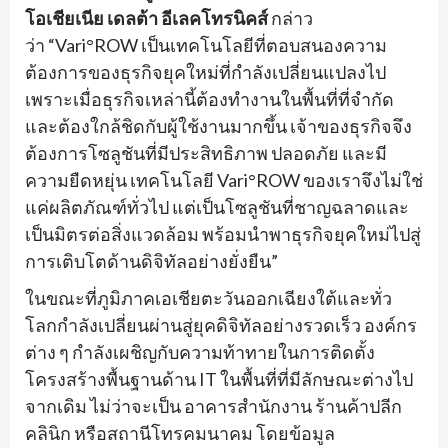
โอเชียเนีย เดลต้า อีเลคโทรนิคส์
กล่าว
ว่า “Vari°ROW เป็นเทคโนโลยีที่ตอบสนองความ
ต้องการของธุรกิจยุคใหม่ที่กำลังเปลี่ยนแปลงไป
เพราะเมื่อธุรกิจเหล่านี้ต้องทำงานในพื้นที่ที่จำกัด
และต้องใกล้ชิดกับผู้ใช้งานมากขึ้น เจ้าของธุรกิจจึง
ต้องการโซลูชันที่มีประสิทธิภาพ ปลอดภัย และมี
ความยืดหยุ่น เทคโนโลยี Vari°ROW ของเราจึงไม่ใช่
แค่ผลิตภัณฑ์ทั่วไป แต่เป็นโซลูชันที่ชาญฉลาดและ
เป็นมิตรต่อสิ่งแวดล้อม พร้อมนำพาธุรกิจยุคใหม่ไปสู่
การเติบโตด้านดิจิทัลอย่างยั่งยืน”
ในขณะที่ภูมิภาคเอเชียตะวันออกเฉียงใต้และทั่ว
โลกกำลังเปลี่ยนผ่านสู่ยุคดิจิทัลอย่างรวดเร็ว องค์กร
ต่าง ๆ กำลังเผชิญกับความท้าทายในการติดตั้ง
โครงสร้างพื้นฐานด้าน IT ในพื้นที่ที่มีลักษณะต่างไป
จากเดิม ไม่ว่าจะเป็น อาคารสำนักงาน ร้านค้าปลีก
คลินิก หรือสถานีโทรคมนาคม โดยข้อมูล