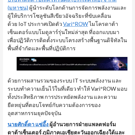
(มหาชน)
ผู้นำระดับโลกด้านการจัดการพลังงานและ
ผู้ให้บริการโซลูชันสีเขียวอัจฉริยะที่ขับเคลื่อน
ด้วย IoT ประกาศเปิดตัว
Vari°ROW
ไมโครดาต้า
เซ็นเตอร์แบบโมดูลาร์รุ่นใหม่ล่าสุด ที่ออกแบบมา
เพื่อปฏิวัติการติดตั้งระบบโครงสร้างพื้นฐานดิจิทัลใน
พื้นที่จำกัดและพื้นที่ปฏิบัติการ
ด้วยการผสานรวมของระบบ IT ระบบพลังงาน และ
ระบบทำความเย็นไว้ในที่เดียว ทำให้ Vari°ROW มอบ
ทั้งประสิทธิภาพ การประหยัดพลังงาน และความ
ยืดหยุ่นที่ตอบโจทย์กับความต้องการของ
อุตสาหกรรมยุคปัจจุบัน
นายศักดิ์ดา แซ่อึ้ง
ผู้อำนวยการฝ่ายแพลตฟอร์ม
ดาต้าเซ็นเตอร์ ภูมิภาคเอเชียตะวันออกเฉียงใต้และ