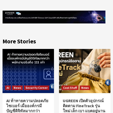
More Stories
AI
News
Security Corner
Cool Stuff
News
AI ท้าทายความปลอดภัย
UGREEN เปิดตัวอุปกรณ์
ไซเบอร์ เมื่อองค์กรมี
ติดตาม FineTrack รุ่น
บัญชีดิจิทัลมากกว่า
ใหม่ เล็ก เบา แบตอยู่นาน