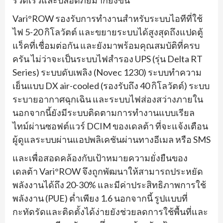
รวดเร็วและปลอดภัยมากยิ่งขึ้น
Vari°ROW รองรับการทำงานสำหรับระบบไอทีที่ใช้
ไฟ 5-20 กิโลวัตต์ และขยายระบบได้สูงสุดถึงแปดตู้
แร็คที่เชื่อมต่อกัน และยังมาพร้อมคุณสมบัติที่ครบ
ครัน ไม่ว่าจะเป็นระบบไฟสำรอง UPS (รุ่น Delta RT
Series) ระบบดับเพลิง (Novec 1230) ระบบทำความ
เย็นแบบ DX air-cooled (รองรับถึง 40 กิโลวัตต์) ระบบ
ระบายอากาศฉุกเฉิน และระบบไฟส่องสว่างภายใน
นอกจากนี้ยังมีระบบติดตามการทำงานแบบเรียล
ไทม์ผ่านซอฟต์แวร์ DCIM ของเดลต้า ที่จะแจ้งเตือน
ผู้ดูแลระบบผ่านแอปพลิเคชันผ่านทางอีเมล หรือ SMS
และเพื่อสอดคล้องกับเป้าหมายความยั่งยืนของ
เดลต้า Vari°ROW จึงถูกพัฒนาให้สามารถประหยัด
พลังงานได้ถึง 20-30% และมีค่าประสิทธิภาพการใช้
พลังงาน (PUE) ต่ำเพียง 1.6 นอกจากนี้ รูปแบบที่
กะทัดรัดและติดตั้งได้ง่ายยังช่วยลดการใช้พื้นที่และ