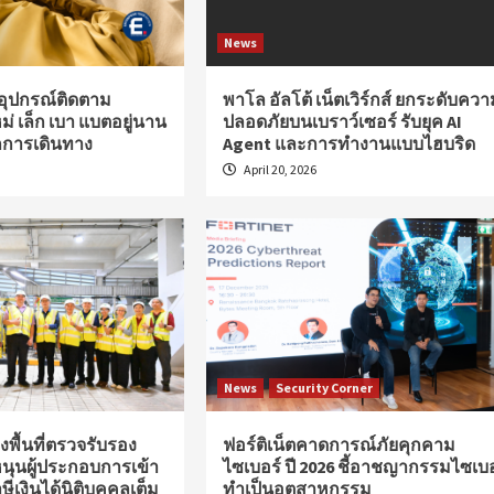
News
อุปกรณ์ติดตาม
พาโล อัลโต้ เน็ตเวิร์กส์ ยกระดับควา
ม่ เล็ก เบา แบตอยู่นาน
ปลอดภัยบนเบราว์เซอร์ รับยุค AI
ุกการเดินทาง
Agent และการทำงานแบบไฮบริด
April 20, 2026
News
Security Corner
พื้นที่ตรวจรับรอง
ฟอร์ติเน็ตคาดการณ์ภัยคุกคาม
หนุนผู้ประกอบการเข้า
ไซเบอร์ ปี 2026 ชี้อาชญากรรมไซเบอ
ษีเงินได้นิติบุคคลเต็ม
ทำเป็นอุตสาหกรรม