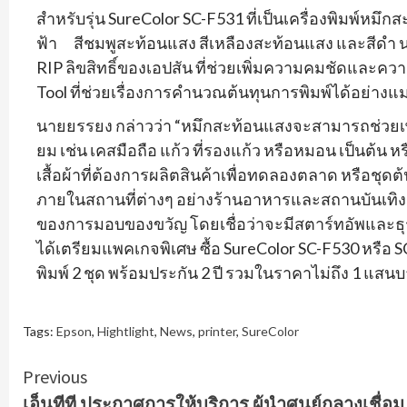
สำหรับรุ่น SureColor SC-F531 ที่เป็นเครื่องพิมพ์หมึก
ฟ้า สีชมพูสะท้อนแสง สีเหลืองสะท้อนแสง และสีดำ นอก
RIP ลิขสิทธิ์ของเอปสัน ที่ช่วยเพิ่มความคมชัดแล
Tool ที่ช่วยเรื่องการคำนวณต้นทุนการพิมพ์ได้อย่างแ
นายยรรยง กล่าวว่า “หมึกสะท้อนแสงจะสามารถช่วยเพิ่ม
ยม เช่น เคสมือถือ แก้ว ที่รองแก้ว หรือหมอน เป็นต้น หร
เสื้อผ้าที่ต้องการผลิตสินค้าเพื่อทดลองตลาด หรือชุด
ภายในสถานที่ต่างๆ อย่างร้านอาหารและสถานบันเทิง บริษ
ของการมอบของขวัญ โดยเชื่อว่าจะมีสตาร์ทอัพและธุ
ได้เตรียมแพคเกจพิเศษ ซื้อ SureColor SC-F530 หรือ S
พิมพ์ 2 ชุด พร้อมประกัน 2 ปี รวมในราคาไม่ถึง 1 แสน
Tags:
Epson
,
Hightlight
,
News
,
printer
,
SureColor
Continue
Previous
เอ็นทีที ประกาศการให้บริการ ผู้นำศูนย์กลางเชื่อม