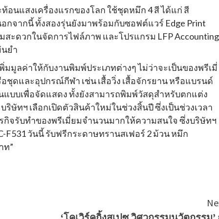
สะท้อนแสงเครื่องแรกของโลก ใช้ชุดหมึก 4 สี ได้แก่ สี
จากนี้ ทั้งสองรุ่นยังมาพร้อมกับซอฟต์แวร์ Edge Print
ะความสะดวกในจัดการไฟล์ภาพ และโปรแกรม LFP Accounting
ม่นยำ
มูลค่าให้กับงานพิมพ์ประเภทต่างๆ ไม่ว่าจะเป็นของพรีเมี่
ือชุดและอุปกรณ์กีฬา เช่น เสื้อวิ่ง เสื้อจักรยาน หรือแบรนด์
ต้นแบบเพื่อจัดแสดง ทั้งยังสามารถพิมพ์วัสดุสำหรับตกแต่ง
ัทฯ เลือกเปิดตัวสินค้าใหม่ในช่วงสิ้นปี ซึ่งเป็นช่วงเวลา
รกิจรับทำของพรีเมี่ยมจำนวนมากให้ความสนใจ ซึ่งบริษัทฯ
C-F531 วันนี้ รับฟรีกระดาษทรานสเฟอร์ 2 ม้วน หมึก
บาท”
Ne
‘โคเวิร์คกิ้งสเปซ วิศวกรรมนวัตกรรม’