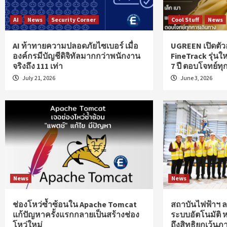
AI
News
Security Corner
Cool Stuff
News
AI ท้าทายความปลอดภัยไซเบอร์ เมื่อ
UGREEN เปิดตัว
องค์กรมีบัญชีดิจิทัลมากกว่าพนักงาน
FineTrack รุ่นให
จริงถึง 111 เท่า
7 ปี ตอบโจทย์ท
July 21, 2026
June 3, 2026
News
News
ช่องโหว่ซ้ำซ้อนใน Apache Tomcat
สถาบันไฟฟ้าฯ ลง
แก้ปัญหาครั้งแรกกลายเป็นสร้างช่อง
ระบบอัตโนมัติ 
โหว่ใหม่
ถึงสิทธิยกเว้นภา