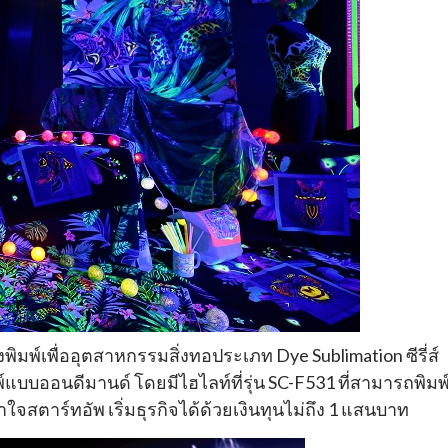
งพิมพ์เพื่ออุตสาหกรรมสิ่งทอประเภท Dye Sublimation ซีรี่ส์
แบบออนดีมานด์ โดยมีไฮไลท์ที่รุ่น SC-F531 ที่สามารถพิมพ
สตาร์ทอัพ เริ่มธุรกิจได้ด้วยเงินทุนไม่ถึง 1 แสนบาท