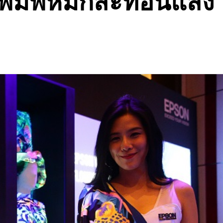
องพิมพ์หมึกสะท้อนแสง