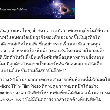
สัน (ประเทศไทย) จำกัด กล่าวว่า“สภาพเศรษฐกิจในปีนี้บวก
ฟรีแลนซ์หรือเปิดธุรกิจของตัวเองมากขึ้นในธุรกิจให้
ดีมานด์เกิดใหม่เพิ่มขึ้นอย่างรวดเร็ว และหันมาลงทุน
ตลาดสำหรับเครื่องพิมพ์ของเอปสันโดยเฉพาะในกลุ่มสิ่ง
ปิดตัวในวันนี้ เป็นเครื่องพิมพ์เพื่ออุตสาหกรรมสิ่งทอรุ่น
ดยมีลูกค้าเป้าหมายเป็นสตาร์ทอัพ นักออกแบบ มินิแล็บ
ฬา แบรนด์แฟชั่น รวมถึงสถาบันศึกษา”
ว้าง 24 นิ้ว มีขนาดกะทัดรัด สามารถพิมพ์งานที่มีสีสันสดใส
Micro Thin-Film Piezo ที่ควบคุมการหยดหมึกได้อย่าง
mation ของเอปสันที่ทำให้งานพิมพ์ทนได้ทั้งแสง น้ำ และกรด
OEKO-TEX ว่าไม่มีอันตรายจากสารตกค้างที่เป็นพิษ ไม่