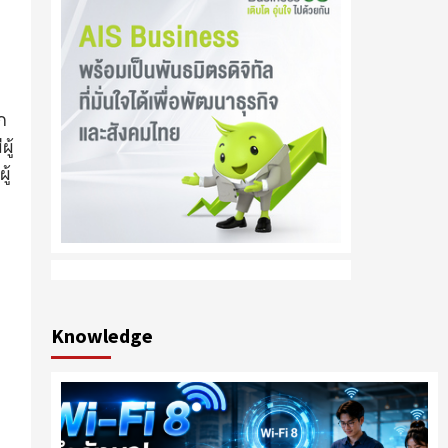
ก
ู้
ู้
Knowledge