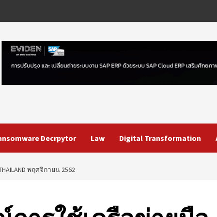
ansomware Decrpytor
Law
Digital Transformation
THAILAND พฤศจิกายน 2562