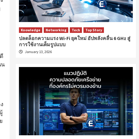
ๆ
Knowledge
Networking
Tech
Top Story
ปลดล็อกความแรง Wi-Fi ยุคใหม่ อัปพลังคลื่น 6 GHz สู่
การใช้งานเต็มรูปแบบ
January 13, 2026
ดี
นน
ลง
ู้
าย