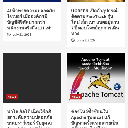
AI ท้าทายความปลอดภัย
UGREEN เปิดตัวอุปกรณ์
ไซเบอร์ เมื่อองค์กรมี
ติดตาม FineTrack รุ่น
บัญชีดิจิทัลมากกว่า
ใหม่ เล็ก เบา แบตอยู่นาน
พนักงานจริงถึง 111 เท่า
7 ปี ตอบโจทย์ทุกการเดิน
ทาง
July 21, 2026
June 3, 2026
News
News
พาโล อัลโต้ เน็ตเวิร์กส์
ช่องโหว่ซ้ำซ้อนใน
ยกระดับความปลอดภัย
Apache Tomcat แก้
บนเบราว์เซอร์ รับยุค AI
ปัญหาครั้งแรกกลายเป็น