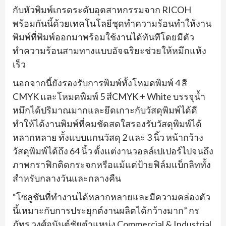
กับหัวพิมพ์เกรดระดับอุตสาหกรรมจาก RICOH
พร้อมกันนี้ด้วยเทคโนโลยีชุดทำความร้อนทำให้งาน
พิมพ์ที่พิมพ์ออกมาพร้อมใช้งานได้ทันทีโดยมีตัว
ทำความร้อนสามทางแบบอัจฉริยะช่วยให้หมึกแห้ง
เร็ว
นอกจากนี้ยังรองรับการพิมพ์ทั้งโหมดพิมพ์ 4 สี
CMYK และโหมดพิมพ์ 5 สีCMYK + White บรรจุน้ำ
หมึกได้ปริมาณมากและยึดเกาะกับวัสดุพิมพ์ได้ดี
ทำให้ได้งานพิมพ์ที่คมชัดสดใสรองรับวัสดุพิมพ์ได้
หลากหลาย ทั้งแบบแกนวัสดุ 2 และ 3 นิ้ว หน้ากว้าง
วัสดุพิมพ์ได้ถึง 64 นิ้ว ตั้งแต่งานวอลล์เปเปอร์ไปจนถึง
ภาพกราฟิกติดกระจกหรือแม้แต่ป้ายฟิล์มแบ็กลิททั้ง
สำหรับกลางวันและกลางคืน
“โซลูชันที่ทำงานได้หลากหลายและมีความคล่องตัว
นี้เหมาะกับการประยุกต์งานผลิตได้กว้างมาก” กร
ภัทร วงศ์อนันต์ชัยตำแหน่ง Commercial & Industrial