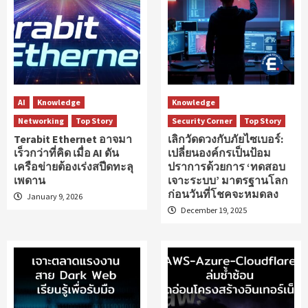
AI
Knowledge
Knowledge
Networking
Top Story
Security Corner
Top Story
Terabit Ethernet อาจมา
เลิกวัดดวงกับภัยไซเบอร์:
เร็วกว่าที่คิด เมื่อ AI ดัน
เปลี่ยนองค์กรเป็นป้อม
เครือข่ายต้องเร่งสปีดทะลุ
ปราการด้วยการ ‘ทดสอบ
เพดาน
เจาะระบบ’ มาตรฐานโลก
ก่อนวันที่โชคจะหมดลง
January 9, 2026
December 19, 2025