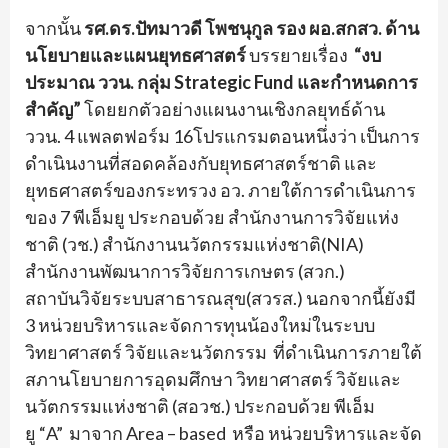
จากนั้น
รศ.ดร.ปัทมาวดี โพชนุกูล รอง ผอ.สกสว. ด้าน
นโยบายและแผนยุทธศาสตร์
บรร
ยายเรื่อง
“งบ
ประมาณ ววน. กลุ่ม
Strategic Fund
และกำหนดการ
สำคัญ”
โดยยกตั
วอย่างแผนงานเชิงกลยุทธ์ด้าน
ววน.
4
แพลตฟอร์ม
16
โปรแกรมตอนห
นึ่งว่า เป็นการ
ดำเนินงานที่สอดคล้องกั
บยุทธศาสตร์ชาติ และ
ยุทธศาสตร์ของกระทรวง อว. ภายใต้การดำเนินการ
ของ 7 พีเอ็มยู ประกอบด้วย สำนักงานการวิจัยแห่ง
ชาติ (วช.) สำนักงานนวัตกรรมแห่งชาติ(
NIA)
สำนักงานพัฒนาการวิจัยการเกษตร (สวก.)
สถาบันวิจัยระบบสาธารณสุข(สวรส.
) นอกจากนี้ยังมี
3 หน่วยบริหารและจัดการทุนน้
องใหม่ในระบบ
วิทยาศาสตร์ วิจัยและนวัตกรรม ที่ดำเนินการภายใต้
สภานโยบายการอุดมศึกษา วิทยาศาสตร์ วิจัยและ
นวัตกรรมแห่งชาติ (สอวช.) ประกอบด้วย
พีเอ็ม
ยู
“A”
มาจาก
Area – based
หรือ หน่วยบริหารและจัด