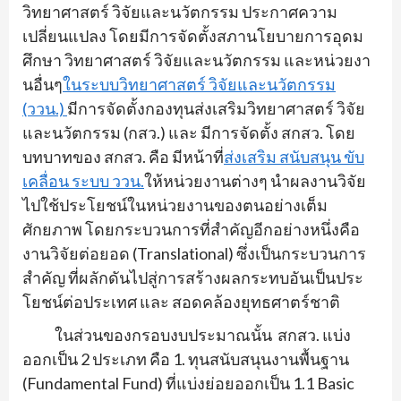
วิทยาศาสตร์ วิจัยและนวัตกรรม ประกาศความ
เปลี่ยนแปลง โดยมีการจัดตั้งสภานโยบายการอุ
ดม
ศึกษา วิทยาศาสตร์ วิจัยและนวัตกรรม และหน่วยงา
นอื่นๆ
ในระบบวิ
ทยาศาสตร์ วิจัยและนวัตกรรม
(ววน.)
มีการจัดตั้งกองทุนส่
งเสริมวิทยาศาสตร์ วิจัย
และนวัตกรรม (กสว.) และ มีการจัดตั้ง สกสว. โดย
บทบาทของ สกสว. คือ มีหน้าที่
ส่งเสริม สนับสนุน ขับ
เคลื่อน ระบบ ววน.
ให้หน่วยงานต่างๆ นำผลงานวิจัย
ไปใช้ประโยชน์ในหน่
วยงานของตนอย่างเต็ม
ศักยภาพ โดยกระบวนการที่สำคัญอีกอย่
างหนึ่งคือ
งานวิจัยต่อยอด (
Translational
) ซึ่งเป็นกระบวนการ
สำคัญ ที่ผลักดันไปสู่การสร้
างผลกระทบอันเป็นประ
โยชน์ต่
อประเทศ และ สอดคล้องยุทธศาตร์ชาติ
ในส่วนของกรอบงบประมาณนั้น ส
กสว. แบ่ง
ออกเป็น 2 ประเภท คือ 1. ทุนสนับสนุนงานพื้นฐาน
(
Fundamental Fund
) ที่แบ่งย่อยออกเป็น 1.1
Basic