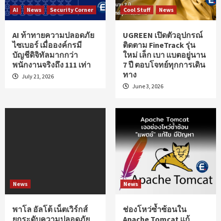
AI
News
Security Corner
Cool Stuff
News
AI ท้าทายความปลอดภัย
UGREEN เปิดตัวอุปกรณ์
ไซเบอร์ เมื่อองค์กรมี
ติดตาม FineTrack รุ่น
บัญชีดิจิทัลมากกว่า
ใหม่ เล็ก เบา แบตอยู่นาน
พนักงานจริงถึง 111 เท่า
7 ปี ตอบโจทย์ทุกการเดิน
ทาง
July 21, 2026
June 3, 2026
News
News
พาโล อัลโต้ เน็ตเวิร์กส์
ช่องโหว่ซ้ำซ้อนใน
ยกระดับความปลอดภัย
Apache Tomcat แก้