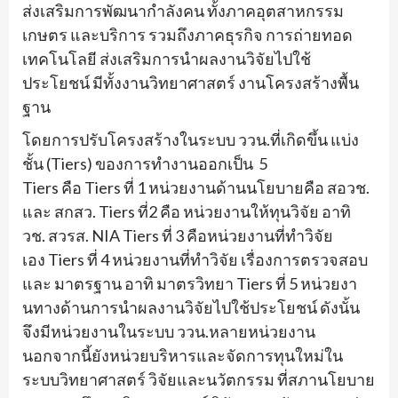
ส่งเสริมการพัฒนากำลังคน ทั้งภาคอุตสาหกรรม
เกษตร และบริการ รวมถึงภาคธุรกิจ การถ่ายทอด
เทคโนโลยี ส่งเสริมการนำผลงานวิจัยไปใช้
ประโยชน์ มีทั้งงานวิทยาศาสตร์ งานโครงสร้างพื้น
ฐาน
โดยการปรับโครงสร้างในระบบ ววน.ที่เกิดขึ้น แบ่ง
ชั้น (
Tiers
) ของการทำงานออกเป็น
5
Tiers
คือ
Tiers
ที่ 1 หน่วยงานด้านนโยบายคือ สอวช.
และ สกสว.
Tiers
ที่
2
คือ หน่วยงานให้ทุนวิจัย อาทิ
วช. สวรส.
NIA Tiers
ที่
3
คือหน่วยงานที่ทำวิ
จัย
เอง
Tiers
ที่
4
หน่วยงานที่
ทำวิจัย เรื่องการตรวจสอบ
และ มาตรฐาน อาทิ มาตรวิทยา
Tiers
ที่
5
หน่
วยงา
นทางด้านการนำผลงานวิจั
ยไปใช้ประโยชน์ ดังนั้น
จึงมีหน่วยงานในระบบ ววน.หลายหน่วยงาน
นอกจากนี้ยังหน่วยบริหารและจั
ดการทุนใหม่ใน
ระบบวิทยาศาสตร์ วิจัยและนวัตกรรม ที่สภานโยบาย