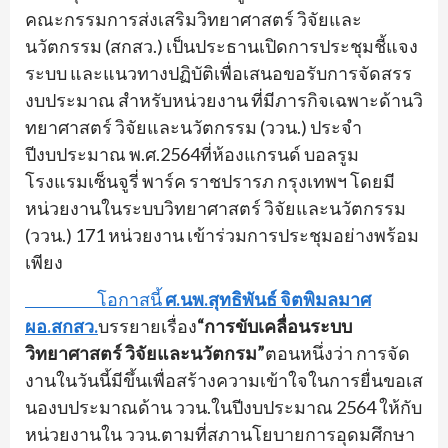
คณะกรรมการส่งเสริมวิ
ทยาศาสตร์ วิจัยและ
นวัตกรรม (สกสว.) เป็นประธานเปิดการประชุมชี้
แจง
ระบบ และแนวทางปฏิบัติเพื่อเสนอขอรั
บการจัดสรร
งบประมาณ สำหรับหน่วยงาน ที่มีภารกิจเฉพาะด้านวิ
ทยาศาสตร์ วิจัยและนวัตกรรม (ววน.) ประจำ
ปีงบประมาณ พ.ศ.
2564
ที่ห้องแกรนด์ บอลรูม
โรงแรมเซ็นจูรี่ พาร์ค ราชปรารภ กรุงเทพฯ โดยมี
หน่วยงานในระบบวิทยาศาสตร์ วิจัยและนวัตกรรม
(ววน.) 171 หน่วยงาน เข้าร่วมการประชุมอย่างพร้อม
เพี
ยง
โอกาสนี้
ศ.นพ.สุทธิพันธ์ จิตพิมลมาศ
ผอ.สกสว.
บรรยายเรื่อง
“การขั
บเคลื่อนระบบ
วิทยาศาสตร์ วิจัยและนวัตกรม”
ตอนหนึ่งว่า การจัด
งานในวันนี้มีขึ้นเพื่
อสร้างความเข้าใจในการยื่
นขอเส
นองบประมาณด้าน ววน.ในปีงบประมาณ
2564
ให้กั
บ
หน่วยงานใน ววน.ตามที่สภานโยบายการอุดมศึ
กษา