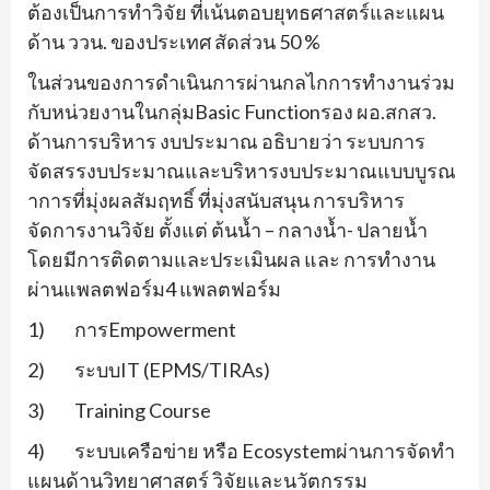
ต้องเป็นการทำวิจัย ที่เน้นตอบยุทธศาสตร์และแผน
ด้าน ววน. ของประเทศ สัดส่วน 50 %
ในส่วนของการดำเนินการผ่
านกลไกการทำงานร่วม
กับหน่
วยงานในกลุ่ม
Basic Function
รอง ผอ.สกสว.
ด้านการบริหาร งบประมาณ อธิบายว่า ระบบการ
จัดสรรงบประมาณและบริ
หารงบประมาณแบบบูรณ
าการที่มุ่
งผลสัมฤทธิ์ ที่มุ่งสนับสนุน การบริหาร
จัดการงานวิจัย ตั้งแต่ ต้นน้ำ – กลางน้ำ- ปลายน้ำ
โดยมีการติดตามและประเมินผล และ การทำงาน
ผ่านแพลตฟอร์ม
4
แพลตฟอร์
ม
1) การ
Empowerment
2) ระบบ
IT (EPMS/TIRAs)
3)
Training Course
4) ระบบเครือข่าย หรือ
Ecosystem
ผ่านการจั
ดทำ
แผนด้านวิทยาศาสตร์ วิจัยและนวัตกรรม