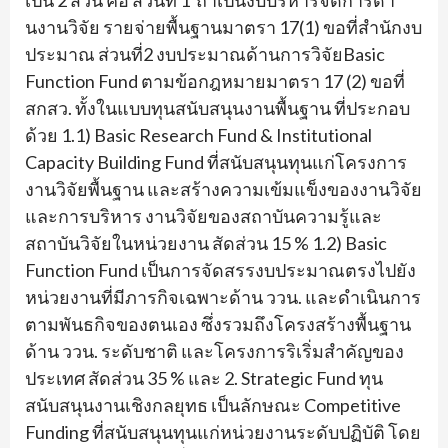
เป็น 2 ส่วน คือ ส่วนที่ 1 ถ้าเป็นงบบริหารจัดการด้
า
นงานวิจัย รายจ่ายพื้นฐานมาตรา
17
(
1
) ขอที่สำนักงบ
ประมาณ ส่วนที่2 งบประมาณด้านการวิจัย
Basic
Function Fund
ตามข้อกฎหมายมาตรา
17
(
2
) ขอที่
สกสว. ทั้งในแบบทุนสนับสนุนงานพื้นฐาน ที่ประกอบ
ด้วย 1.1)
Basic Research Fund & Institutional
Capacity Building Fund
ที่สนับสนุนทุนแก่
โครงการ
งานวิจัยพื้นฐาน และสร้างความเข้มแข็งของงานวิจั
ย
และการบริหาร งานวิจัยของสถาบันความรู้
และ
สถาบันวิจัยในหน่วยงาน สัดส่วน 15 % 1.2)
Basic
Function Fund
เป็นการจั
ดสรรงบประมาณตรงไปยัง
หน่วยงานที่
มีภารกิจเฉพาะด้าน ววน. และดำเนินการ
ตามพันธกิจของตนเอง ซึ่งรวมถึงโครงสร้างพื้นฐาน
ด้าน ววน. ระดับชาติ และโครงการริเริ่มสำคั
ญของ
ประเทศ สัดส่วน 35 % และ 2.
Strategic Fund
ทุน
สนับสนุนงานเชิงกลยุทธ เป็นลักษณะ
Competitive
Funding
ที่สนับสนุนทุนแก่หน่
วยงานระดับปฏิบัติ โดย