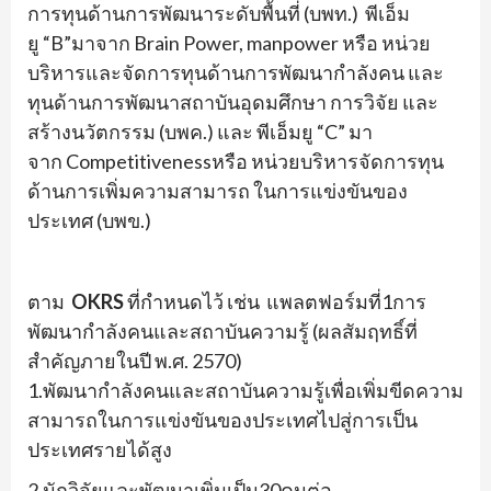
การทุนด้
านการพัฒนาระดับพื้นที่ (บพท.) พีเอ็ม
ยู
“B”
มาจาก
Brain Power, manpower
หรือ หน่วย
บริหารและจัดการทุนด้
านการพัฒนากำลังคน และ
ทุนด้านการพัฒนาสถาบันอุดมศึ
กษา การวิจัย และ
สร้างนวัตกรรม (บพค.) และ พีเอ็มยู
“C”
มา
จาก
Competitive
ness
หรือ หน่วยบริหารจัดการทุน
ด้านการเพิ่
มความสามารถ ในการแข่งขันของ
ประเทศ (บพข.)
ตาม
OKRS
ที่กำหนดไว้ เช่น แพลตฟอร์มที่
1
การ
พัฒนากำลั
งคนและสถาบันความรู้
(
ผลสัมฤทธิ์
ที่
สำคัญภายในปี พ.ศ.
2570)
1.
พัฒนากำลังคนและสถาบั
นความรู้เพื่อเพิ่มขี
ดความ
สามารถในการแข่งขั
นของประเทศไปสู่การเป็
น
ประเทศรายได้สูง
2.
นักวิจัยและพัฒนาเพิ่มเป็น
3
0
คนต่อ