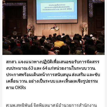
สกสว. แจงแนวทางปฏิบัติเพื่อเสนอขอรั
บการจัดสรร
งบประมาณ 63 และ 64 แก่หน่วยงานในระบบ ววน.
ประกาศพร้อมเดินหน้าการสนับสนุน ส่งเสริม และขับ
เคลื่อน ววน. อย่างเป็นระบบ และเห็นผลเชิงรูปธรรม
ตาม
OKRs
ศ.นพ.สุทธิพันธ์ จิตพิมลมาศ ผู้อำนวยการสำนั
กงาน