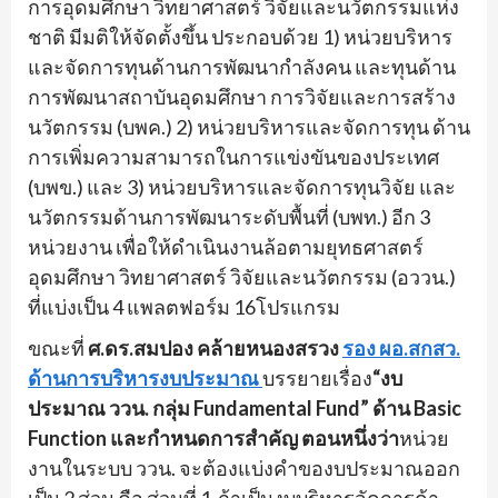
การอุดมศึกษา วิทยาศาสตร์ วิจัยและนวัตกรรมแห่ง
ชาติ มีมติให้จัดตั้งขึ้น ประกอบด้วย 1) หน่วยบริหาร
และจัดการทุนด้
านการพัฒนากำลังคน และทุนด้าน
การพัฒนาสถาบันอุดมศึ
กษา การวิจัยและการสร้าง
นวัตกรรม (บพค.) 2) หน่วยบริหารและจัดการทุน ด้าน
การเพิ่มความสามารถในการแข่
งขันของประเทศ
(บพข.) และ 3) หน่วยบริหารและจัดการทุนวิจัย และ
นวัตกรรมด้านการพัฒนาระดับพื้
นที่ (บพท.) อีก 3
หน่วยงาน เพื่อให้ดำเนินงานล้อตามยุ
ทธศาสตร์
อุดมศึกษา วิทยาศาสตร์ วิจัยและนวัตกรรม (อววน.)
ที่แบ่งเป็น
4
แพลตฟอร์ม
16
โปรแ
กรม
ขณะที่
ศ.ดร.สมปอง คล้ายหนองสรวง
รอง ผอ.สกสว.
ด้านการบริหารงบประมาณ
บรรยายเรื่
อง
“งบ
ประมาณ ววน. กลุ่ม
Fundamental Fund
” ด้าน
Basic
Function
และกำหนดการสำคัญ ตอนหนึ่งว่า
หน่วย
งานในระบบ ววน. จะต้องแบ่งคำของบประมาณออก