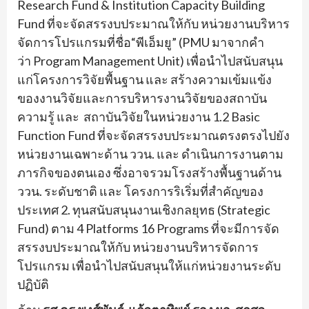
Research Fund & Institution Capacity Building
Fund
ที่จะจัดสรรงบประมาณให้กับ หน่วยงานบริหาร
จัดการโปรแกรมที่
ชื่อ
“
พีเอ็มยู
” (PMU
มาจากคำ
ว่า
Program Management Unit)
เพื่อนำไปสนับสนุน
แก่โครงการวิจัยพื้นฐาน และ สร้างความเข้มแข้ง
ของงานวิจั
ยและการบริหารงานวิจัยของสถาบั
น
ความรู้ และ สถาบันวิจัยในหน่วยงาน 1.2
Basic
Function Fund
ที่จะจั
ดสรรงบประมาณตรงตรงไปยัง
หน่
วยงานเฉพาะด้าน ววน. และ ดำเนินการงานตาม
ภารกิจของตนเอง ซึ่งอาจรวมโรงสร้างพื้นฐานด้าน
ววน. ระดับชาติ และ โครงการริเริ่มที่สำคั
ญของ
ประเทศ 2. ทุนสนับสนุนงานเชิงกลยุทธ (
Strategic
Fund
) ตาม 4
Platforms 16 Programs
ที่จะมีการจั
ด
สรรงบประมาณให้กับ หน่วยงานบริหารจัดการ
โปรแกรม เพื่อนำไปสนับสนุนให้แก่หน่
วยงานระดับ
ปฏิบัติ