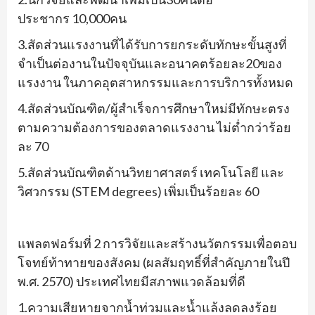
ประชากร
10,000
คน
3.
สัดส่วนแรงงานที่ได้รั
บการยกระดับทักษะขั้นสูงที่
จำเป็นต่องานในปัจจุบั
นและอนาคตร้อยละ
20
ของ
แรงงาน ในภาคอุตสาหกรรมและการบริการทั้
งหมด
4.
สัดส่วนบัณฑิต/ผู้สำเร็
จการศึกษาใหม่มีทั
กษะตรง
ตามความต้
องการของตลาดแรงงาน ไม่ต่ำกว่าร้อย
ละ
70
5.
สัดส่วนบัณฑิตด้านวิ
ทยาศาสตร์ เทคโนโลยี และ
วิศวกรรม (
STEM degrees)
เพิ่มเป็นร้อยละ
60
แพลตฟอร์มที่
2
การวิจัยและสร้
างนวัตกรรมเพื่อตอบ
โจทย์ท้
าทายของสังคม
(
ผลสัมฤทธิ์ที่
สำคัญภายในปี
พ.ศ.
2570)
ประเทศไทยมี
สภาพแวดล้อมที่ดี
1.
ความเสียหายจากน้ำท่วมและน้ำ
แล้งลดลงร้อย