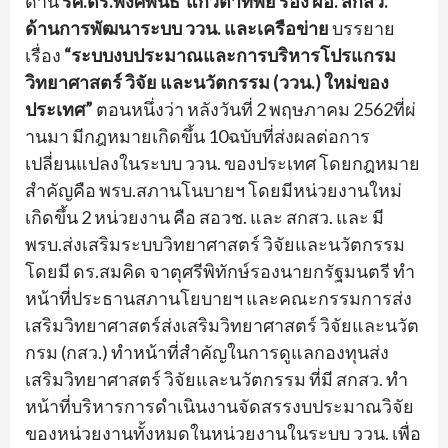
ด้าน
รศ.ดร.พงศ์พันธ์ แก้วตาทิ
พย์ รอง ผอ. สกสว.
ด้านการพัฒนาระบบ ววน. และเครือข่าย
บรรยาย
เรื่อง
“
ระบบงบประมาณและการบริ
หารโปรแกรม
วิทยาศาสตร์ วิจัย และนวัตกรรม (ววน.) ใหม่ของ
ประเทศ”
ตอนหนึ่งว่า หลังวันที่
2
พฤษภาคม
2562
ที่ผ่
านมา มีกฎหมายเกิดขึ้น
10
ฉบับที่ส่
งผลต่อการ
เปลี่ยนแปลงในระบบ ววน. ของประเทศ โดยกฎหมาย
สำคัญคือ พรบ.สภานโนบายฯ โดยมีหน่วยงานใหม่
เกิดขึ้น
2
หน่
วยงาน คือ สอวช. และ สกสว. และ มี
พรบ.ส่งเสริมระบบวิทยาศาสตร์ วิจัยและนวัตกรรม
โดยมี ดร.สมคิด จาตุศรีพิทักษ์รองนายกรัฐมนตรี ทำ
หน้าที่ประธานสภานโยบายฯ และคณะกรรมการส่ง
เสริมวิ
ทยาศาสตร์ส่งเสริมวิทยาศาสตร์ วิจัยและนวัต
กรม (กสว.) ทำหน้าที่สำคัญในการดูแลกองทุ
นส่ง
เสริมวิทยาศาสตร์ วิจัยและนวัตกรรม ที่มี สกสว. ทำ
หน้าที่บริหารการดำเนินงานจั
ดสรรงบประมาณวิจัย
ของหน่วยงานทั้
งหมดในหน่วยงานในระบบ ววน. เพื่อ