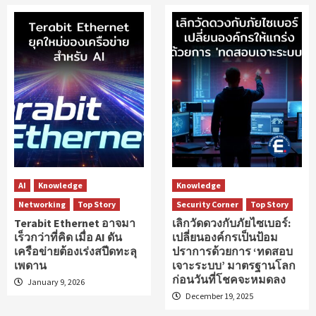
AI
Knowledge
Knowledge
Networking
Top Story
Security Corner
Top Story
Terabit Ethernet อาจมา
เลิกวัดดวงกับภัยไซเบอร์:
เร็วกว่าที่คิด เมื่อ AI ดัน
เปลี่ยนองค์กรเป็นป้อม
เครือข่ายต้องเร่งสปีดทะลุ
ปราการด้วยการ ‘ทดสอบ
เพดาน
เจาะระบบ’ มาตรฐานโลก
ก่อนวันที่โชคจะหมดลง
January 9, 2026
December 19, 2025