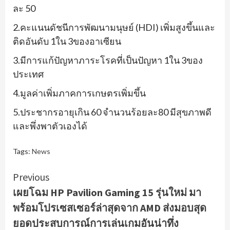
ละ
50
2.
คะแนนดัชนีการพัฒนามนุษย์ (
HDI)
เพิ่มสูงขึ้นและ
ติดอันดับ
1
ใน
3
ของอาเซียน
3.
มีการแก้ปัญหาภาระโรคที่เป็
นปัญหา
1
ใน
3
ของ
ประเทศ
4.
มูลค่าเพิ่มภาคการเกษตรเพิ่
มขึ้น
5.
ประชากรอายุเกิน
60
จำนวนร้
อยละ
80
มีสุขภาพดี
และพึ่งพาตั
วเองได้
Tags:
News
Continue
Previous
เผยโฉม HP Pavilion Gaming 15 รุ่นใหม่ มา
Reading
พร้อมโปรเซสเซอร์ล่าสุดจาก AMD ส่งมอบสุด
ยอดประสบการณ์การเล่นเกมอันน่าทึ่ง