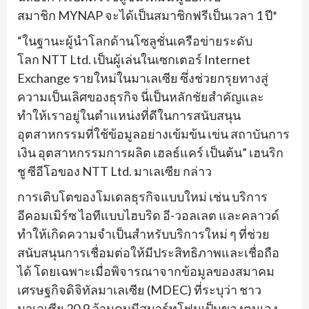
สมาชิก MYNAP จะได้เป็นสมาชิกฟรีเป็นเวลา 1 ปี*
“ในฐานะผู้นำโลกด้านโซลูชั่นเครือข่ายระดับ
โลก NTT Ltd. เป็นผู้เล่นในเซกเตอร์ Internet
Exchange รายใหม่ในมาเลเซีย ซึ่งช่วยกรุยทางสู่
ความเป็นเลิศของธุรกิจ นี่เป็นหลักชัยสำคัญและ
ทำให้เราอยู่ในตำแหน่งที่ดีในการสนับสนุน
อุตสาหกรรมที่ใช้ข้อมูลอย่างเข้มข้น เข่น สถาบันการ
เงิน อุตสาหกรรมการผลิต เฮลธ์แคร์ เป็นต้น” เฮนริก
ชู ซีอีโอของ NTT Ltd. มาเลเซีย กล่าว
การเติบโตของโมเดลธุรกิจแบบใหม่ เช่น บริการ
อีคอมเมิร์ซ ไอทีแบบไฮบริด อี-วอลเลต และคลาวด์
ทำให้เกิดความจำเป็นสำหรับบริการใหม่ ๆ ที่ช่วย
สนับสนุนการเชื่อมต่อให้มีประสิทธิภาพและเชื่อถือ
ได้ โดยเฉพาะเมื่อพิจารณาจากข้อมูลของสมาคม
เศรษฐกิจดิจิทัลมาเลเซีย (MDEC) ที่ระบุว่า ชาว
มาเลเซีย 20.9 ล้านคนมีสมาร์ทโฟนเป็นของตนเอง