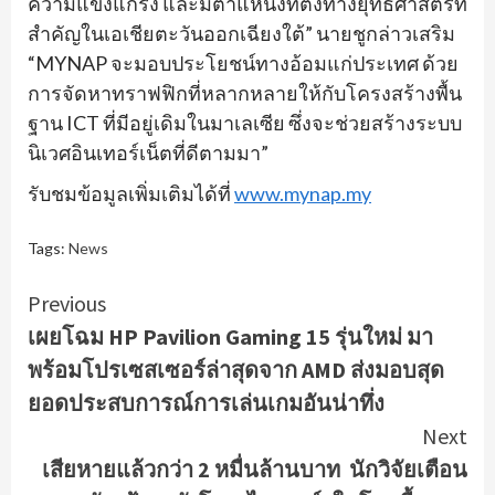
ความแข็งแกร่ง และมีตำแหน่งที่ตั้งทางยุทธศาสตร์ที่
สำคัญในเอเชียตะวันออกเฉียงใต้” นายชูกล่าวเสริม
“MYNAP จะมอบประโยชน์ทางอ้อมแก่ประเทศ ด้วย
การจัดหาทราฟฟิกที่หลากหลายให้กับโครงสร้างพื้น
ฐาน ICT ที่มีอยู่เดิมในมาเลเซีย ซึ่งจะช่วยสร้างระบบ
นิเวศอินเทอร์เน็ตที่ดีตามมา”
รับชมข้อมูลเพิ่มเติมได้ที่
www.mynap.my
Tags:
News
Continue
Previous
เผยโฉม HP Pavilion Gaming 15 รุ่นใหม่ มา
Reading
พร้อมโปรเซสเซอร์ล่าสุดจาก AMD ส่งมอบสุด
ยอดประสบการณ์การเล่นเกมอันน่าทึ่ง
Next
เสียหายแล้วกว่า 2 หมื่นล้านบาท นักวิจัยเตือน