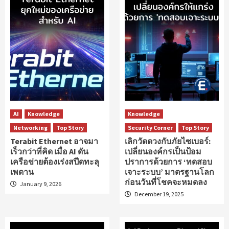
AI
Knowledge
Knowledge
Networking
Top Story
Security Corner
Top Story
Terabit Ethernet อาจมา
เลิกวัดดวงกับภัยไซเบอร์:
เร็วกว่าที่คิด เมื่อ AI ดัน
เปลี่ยนองค์กรเป็นป้อม
เครือข่ายต้องเร่งสปีดทะลุ
ปราการด้วยการ ‘ทดสอบ
เพดาน
เจาะระบบ’ มาตรฐานโลก
ก่อนวันที่โชคจะหมดลง
January 9, 2026
December 19, 2025