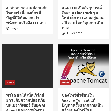
AI ท้าทายความปลอดภัย
UGREEN เปิดตัวอุปกรณ์
ไซเบอร์ เมื่อองค์กรมี
ติดตาม FineTrack รุ่น
บัญชีดิจิทัลมากกว่า
ใหม่ เล็ก เบา แบตอยู่นาน
พนักงานจริงถึง 111 เท่า
7 ปี ตอบโจทย์ทุกการเดิน
ทาง
July 21, 2026
June 3, 2026
News
News
พาโล อัลโต้ เน็ตเวิร์กส์
ช่องโหว่ซ้ำซ้อนใน
ยกระดับความปลอดภัย
Apache Tomcat แก้
บนเบราว์เซอร์ รับยุค AI
ปัญหาครั้งแรกกลายเป็น
Agent และการทำงาน
สร้างช่องโหว่ใหม่