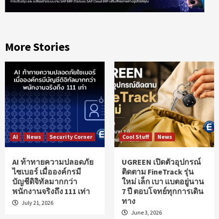
More Stories
AI
News
Security Corner
Cool Stuff
News
AI ท้าทายความปลอดภัย
UGREEN เปิดตัวอุปกรณ์
ไซเบอร์ เมื่อองค์กรมี
ติดตาม FineTrack รุ่น
บัญชีดิจิทัลมากกว่า
ใหม่ เล็ก เบา แบตอยู่นาน
พนักงานจริงถึง 111 เท่า
7 ปี ตอบโจทย์ทุกการเดิน
ทาง
July 21, 2026
June 3, 2026