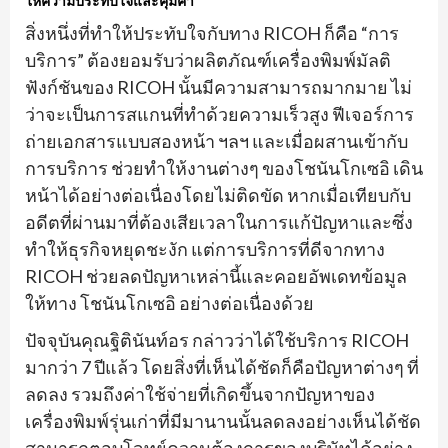
ให้ความประทับใจและคุ้มค่า
สิ่งหนึ่งที่ทำให้ประทับใจกับทาง RICOH ก็คือ “การ
บริการ” ต้องยอมรับว่าผลิตภัณฑ์เครื่องพิมพ์มัลติ
ฟังก์ชันของ RICOH นั้นมีความสามารถมากมาย ไม่
ว่าจะเป็นการสแกนที่ทำด้วยความเร็วสูง ฟีเจอร์การ
ถ่ายเอกสารแบบสองหน้า ฯลฯ และเมื่อผสานเข้ากับ
การบริการ ช่วยทำให้งานต่างๆ ของโชนันโกเซอิ เดิน
หน้าได้อย่างต่อเนื่องโดยไม่ติดขัด หากเมื่อเทียบกับ
อดีตที่ผ่านมาที่ต้องเสียเวลาในการแก้ปัญหาและซึ่ง
ทำให้ธุรกิจหยุดชะงัก แต่การบริการที่ดีจากทาง
RICOH ช่วยลดปัญหาเหล่านี้และคอยอัพเดทข้อมูล
ให้ทาง โชนันโกเซอิ อย่างต่อเนื่องด้วย
ปัจจุบันคุณฐิตินันท์อร กล่าวว่าได้ใช้บริการ RICOH
มากว่า 7 ปีแล้ว โดยสิ่งที่เห็นได้ชัดก็คือปัญหาต่างๆ ที่
ลดลง รวมถึงค่าใช้จ่ายที่เกิดขึ้นจากปัญหาของ
เครื่องพิมพ์รุ่นเก่าที่มีมานานนั้นลดลงอย่างเห็นได้ชัด