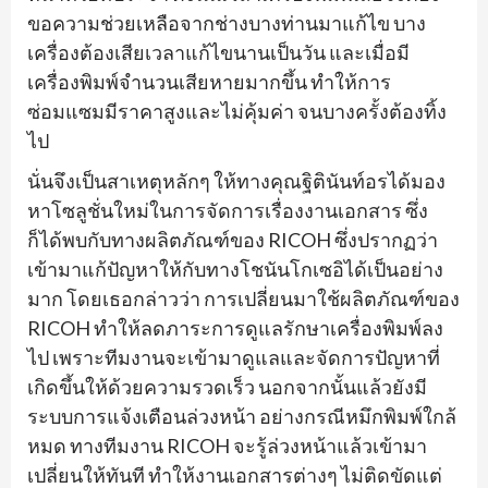
ขอความช่วยเหลือจากช่างบางท่านมาแก้ไข บาง
เครื่องต้องเสียเวลาแก้ไขนานเป็นวัน และเมื่อมี
เครื่องพิมพ์จำนวนเสียหายมากขึ้น ทำให้การ
ซ่อมแซมมีราคาสูงและไม่คุ้มค่า จนบางครั้งต้องทิ้ง
ไป
นั่นจึงเป็นสาเหตุหลักๆ ให้ทางคุณฐิตินันท์อรได้มอง
หาโซลูชั่นใหม่ในการจัดการเรื่องงานเอกสาร ซึ่ง
ก็ได้พบกับทางผลิตภัณฑ์ของ RICOH ซึ่งปรากฏว่า
เข้ามาแก้ปัญหาให้กับทางโชนันโกเซอิได้เป็นอย่าง
มาก โดยเธอกล่าวว่า การเปลี่ยนมาใช้ผลิตภัณฑ์ของ
RICOH ทำให้ลดภาระการดูแลรักษาเครื่องพิมพ์ลง
ไป เพราะทีมงานจะเข้ามาดูแลและจัดการปัญหาที่
เกิดขึ้นให้ด้วยความรวดเร็ว นอกจากนั้นแล้วยังมี
ระบบการแจ้งเตือนล่วงหน้า อย่างกรณีหมึกพิมพ์ใกล้
หมด ทางทีมงาน RICOH จะรู้ล่วงหน้าแล้วเข้ามา
เปลี่ยนให้ทันที ทำให้งานเอกสารต่างๆ ไม่ติดขัดแต่