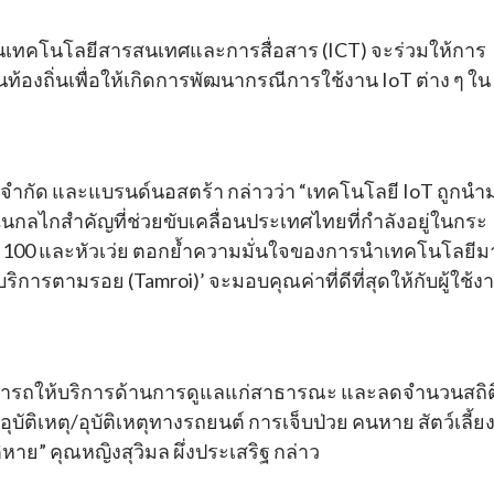
นฐานเทคโนโลยีสารสนเทศและการสื่อสาร (ICT) จะร่วมให้การ
องถิ่นเพื่อให้เกิดการพัฒนากรณีการใช้งาน IoT ต่าง ๆ ใน
ทค จำกัด และแบรนด์นอสตร้า กล่าวว่า “เทคโนโลยี IoT ถูกนำ
งในกลไกสำคัญที่ช่วยขับเคลื่อนประเทศไทยที่กำลังอยู่ในกระ
. 100 และหัวเว่ย ตอกย้ำความมั่นใจของการนำเทคโนโลยีม
ิการตามรอย (Tamroi)’ จะมอบคุณค่าที่ดีที่สุดให้กับผู้ใช้ง
ามารถให้บริการด้านการดูแลแก่สาธารณะ และลดจำนวนสถิต
บัติเหตุ/อุบัติเหตุทางรถยนต์ การเจ็บป่วย คนหาย สัตว์เลี้ย
าย” คุณหญิงสุวิมล ผึ่งประเสริฐ กล่าว