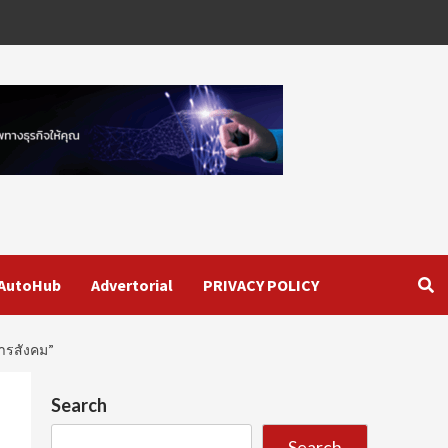
AutoHub
Advertorial
PRIVACY POLICY
การสังคม”
Search
Search