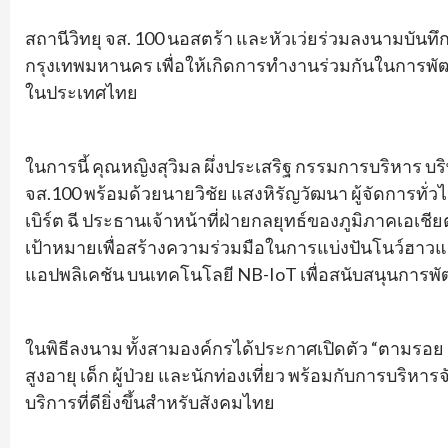
สถานีวิทยุ จส. 100 นอสตร้า และหัวเว่ยร่วมลงนามบันทึก
กรุงเทพมหานคร เพื่อให้เกิดการทำงานร่วมกันในการพ
ในประเทศไทย
ในการนี้ คุณหญิงสุวิมล ผึ่งประเสริฐ กรรมการบริหาร บริ
จส.100 พร้อมด้วยนายวิชัย แสงหิรัญวัฒนา ผู้จัดการทั
เบิร์ต ฉี ประธานเจ้าหน้าที่ฝ่ายกลยุทธ์ของภูมิภาคเอเชี
เป้าหมายเพื่อสร้างความร่วมมือในการแบ่งปันโนว์ฮ
แอปพลิเคชัน บนเทคโนโลยี NB-IoT เพื่อสนับสนุนการ
ในพิธีลงนาม ทั้งสามองค์กรได้ประกาศเปิดตัว “ตามรอย (
สูงอายุ เด็ก ผู้ป่วย และนักท่องเที่ยว พร้อมกับการบริหา
บริการที่ดียิ่งขึ้นสำหรับสังคมไทย