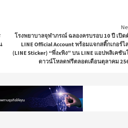
Ne
ร
โรงพยาบาลจุฬาภรณ์ ฉลองครบรอบ 10 ปี เปิดต
น
LINE Official Account พร้อมแจกสติ๊กเกอร์ไล
(LINE Sticker) “พึ่งxพิง” บน LINE แอปพลิเคชันใ
ดาวน์โหลดฟรีตลอดเดือนตุลาคม 25