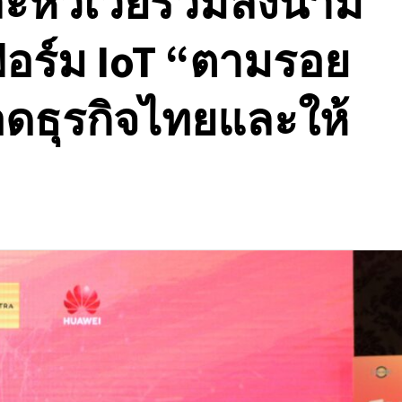
ละหัวเว่ยร่วมลงนาม
อร์ม IoT “ตามรอย
ยอดธุรกิจไทยและให้