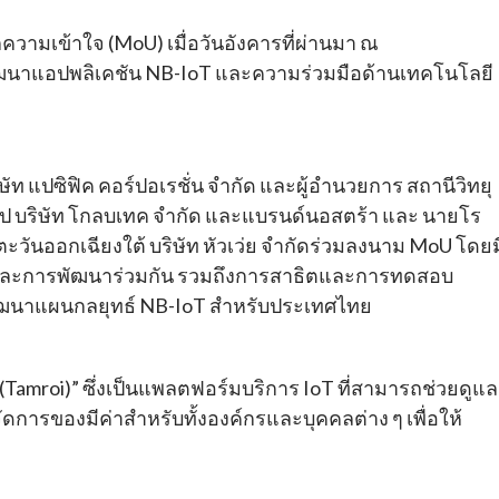
ความเข้าใจ (MoU) เมื่อวันอังคารที่ผ่านมา ณ
ัฒนาแอปพลิเคชัน NB-IoT และความร่วมมือด้านเทคโนโลยี
ษัท แปซิฟิค คอร์ปอเรชั่น จำกัด และผู้อำนวยการ สถานีวิทยุ
่วไป บริษัท โกลบเทค จำกัด และแบรนด์นอสตร้า และ นายโร
ยตะวันออกเฉียงใต้ บริษัท หัวเว่ย จำกัดร่วมลงนาม MoU โดยม
าวและการพัฒนาร่วมกัน รวมถึงการสาธิตและการทดสอบ
พัฒนาแผนกลยุทธ์ NB-IoT สำหรับประเทศไทย
Tamroi)” ซึ่งเป็นแพลตฟอร์มบริการ IoT ที่สามารถช่วยดูแลผ
รจัดการของมีค่าสำหรับทั้งองค์กรและบุคคลต่าง ๆ เพื่อให้