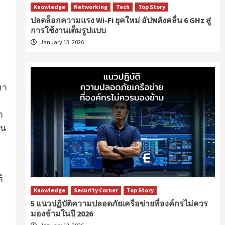
Knowledge
Networking
Tech
Top Story
ปลดล็อกความแรง Wi-Fi ยุคใหม่ อัปพลังคลื่น 6 GHz สู่
การใช้งานเต็มรูปแบบ
January 13, 2026
มา
า
าน
ิ
ง
Knowledge
Security Corner
Top Story
5 แนวปฏิบัติความปลอดภัยเครือข่ายที่องค์กรไม่ควร
มองข้ามในปี 2026