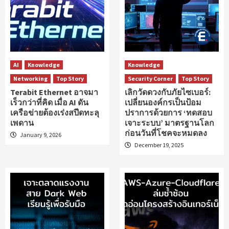
AI
Knowledge
Knowledge
Networking
Top Story
Security Corner
Top Story
Terabit Ethernet อาจมา
เลิกวัดดวงกับภัยไซเบอร์:
เร็วกว่าที่คิด เมื่อ AI ดัน
เปลี่ยนองค์กรเป็นป้อม
เครือข่ายต้องเร่งสปีดทะลุ
ปราการด้วยการ ‘ทดสอบ
เพดาน
เจาะระบบ’ มาตรฐานโลก
ก่อนวันที่โชคจะหมดลง
January 9, 2026
December 19, 2025