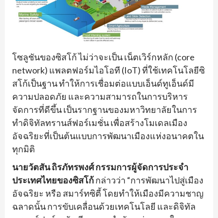
โซลูชันของซิสโก้ ไม่ว่าจะเป็น เน็ตเวิร์กหลัก (core
network) แพลตฟอร์มไอโอที (IoT) ที่ใช้เทคโนโลยีซิ
สโก้เป็นฐาน ทำให้การเชื่อมต่อแบบเอ็นด์ทูเอ็นด์มี
ความปลอดภัย และความสามารถในการบริหาร
จัดการที่ดีขึ้น เป็นรากฐานของมหาวิทยาลัยในการ
ทำดิจิทัลทรานส์ฟอร์เมชั่น เพื่อสร้างโมเดลเมือง
อัจฉริยะที่เป็นต้นแบบการพัฒนาเมืองแห่งอนาคตใน
ทุกมิติ
นายวัตสัน ถิรภัทรพงศ์ กรรมการผู้จัดการประจำ
ประเทศไทยของซิสโก้
กล่าวว่า “การพัฒนาไปสู่เมือง
อัจฉริยะ หรือ สมาร์ทซิตี้ โดยทำให้เมืองมีความชาญ
ฉลาดนั้น การขับเคลื่อนด้วยเทคโนโลยี และดิจิทัล