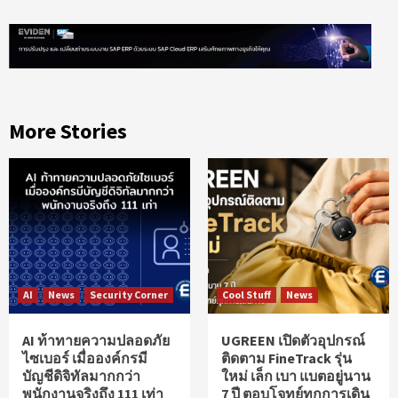
More Stories
AI
News
Security Corner
Cool Stuff
News
AI ท้าทายความปลอดภัย
UGREEN เปิดตัวอุปกรณ์
ไซเบอร์ เมื่อองค์กรมี
ติดตาม FineTrack รุ่น
บัญชีดิจิทัลมากกว่า
ใหม่ เล็ก เบา แบตอยู่นาน
พนักงานจริงถึง 111 เท่า
7 ปี ตอบโจทย์ทุกการเดิน