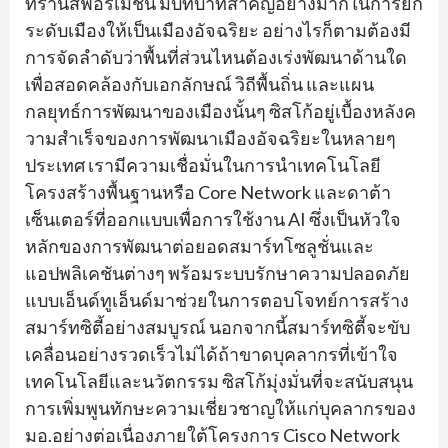
ทรานส์ฟอร์เมชัน มีบทบาทสำคัญอย่างมากในการยก
ระดับเมืองให้เป็นเมืองอัจฉริยะ อย่างไรก็ตามต้องมี
การจัดลำดับว่าพื้นที่ส่วนไหนต้องเร่งพัฒนาด้านใด
เพื่อสอดคล้องกับเอกลักษณ์ วิถีพื้นถิ่น และแผน
กลยุทธ์การพัฒนาของเมืองนั้นๆ ซิสโก้อยู่เบื้องหลังค
วามสำเร็จของการพัฒนาเมืองอัจฉริยะในหลายๆ
ประเทศ เรามีความเชื่อมั่นในการนำเทคโนโลยี
โครงสร้างพื้นฐานหรือ Core Network และดาต้า
เซ็นเตอร์ที่ออกแบบเพื่อการใช้งาน AI ซึ่งเป็นหัวใจ
หลักของการพัฒนาต่อยอดสมาร์ทโซลูชั่นและ
แอปพลิเคชันต่างๆ พร้อมระบบรักษาความปลอดภัย
แบบเอ็นด์ทูเอ็นด์มาช่วยในการตอบโจทย์การสร้าง
สมาร์ทซิตี้อย่างสมบูรณ์ นอกจากนี้สมาร์ทซิตี้จะขับ
เคลื่อนอย่างรวดเร็วไม่ได้ถ้าขาดบุคลากรที่เข้าใจ
เทคโนโลยีและนวัตกรรม ซิสโก้มุ่งมั่นที่จะสนับสนุน
การเพิ่มพูนทักษะความเชี่ยวชาญให้แก่บุคลากรของ
มอ.อย่างต่อเนื่องภายใต้โครงการ Cisco Network