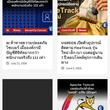
AI
News
Security Corner
Cool Stuff
News
AI ท้าทายความปลอดภัย
UGREEN เปิดตัวอุปกรณ์
ไซเบอร์ เมื่อองค์กรมี
ติดตาม FineTrack รุ่น
บัญชีดิจิทัลมากกว่า
ใหม่ เล็ก เบา แบตอยู่นาน
พนักงานจริงถึง 111 เท่า
7 ปี ตอบโจทย์ทุกการเดิน
ทาง
July 21, 2026
June 3, 2026