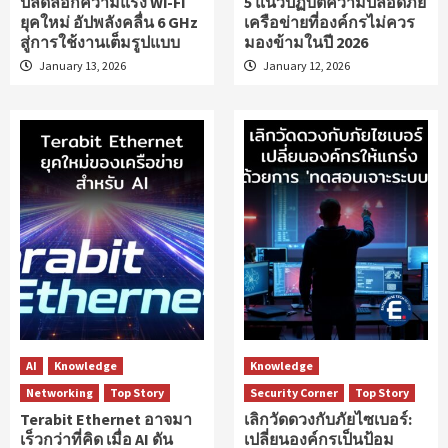
ปลดล็อกความแรง Wi-Fi
5 แนวปฏิบัติความปลอดภัย
ยุคใหม่ อัปพลังคลื่น 6 GHz
เครือข่ายที่องค์กรไม่ควร
สู่การใช้งานเต็มรูปแบบ
มองข้ามในปี 2026
January 13, 2026
January 12, 2026
AI
Knowledge
Knowledge
Networking
Top Story
Security Corner
Top Story
Terabit Ethernet อาจมา
เลิกวัดดวงกับภัยไซเบอร์:
เร็วกว่าที่คิด เมื่อ AI ดัน
เปลี่ยนองค์กรเป็นป้อม