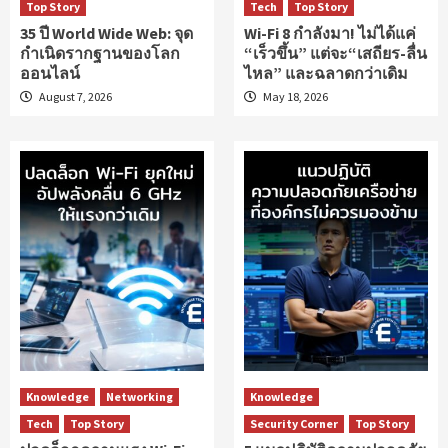
Top Story
Tech
Top Story
35 ปี World Wide Web: จุด
Wi-Fi 8 กำลังมา! ไม่ได้แค่
กำเนิดรากฐานของโลก
“เร็วขึ้น” แต่จะ“เสถียร-ลื่น
ออนไลน์
ไหล” และฉลาดกว่าเดิม
August 7, 2026
May 18, 2026
Knowledge
Networking
Knowledge
Tech
Top Story
Security Corner
Top Story