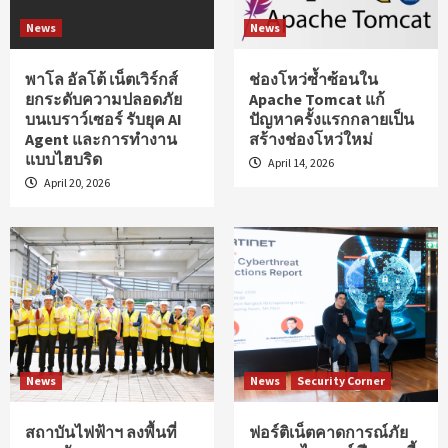
News
News
พาโล อัลโต้ เน็ตเวิร์กส์
ช่องโหว่ซ้ำซ้อนใน
ยกระดับความปลอดภัย
Apache Tomcat แก้
บนเบราว์เซอร์ รับยุค AI
ปัญหาครั้งแรกกลายเป็น
Agent และการทำงาน
สร้างช่องโหว่ใหม่
แบบไฮบริด
April 14, 2026
April 20, 2026
News
News
Security Corner
สถาบันไฟฟ้าฯ ลงพื้นที่
ฟอร์ติเน็ตคาดการณ์ภัย