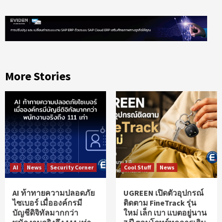
More Stories
AI
News
Security Corner
Cool Stuff
News
AI ท้าทายความปลอดภัย
UGREEN เปิดตัวอุปกรณ์
ไซเบอร์ เมื่อองค์กรมี
ติดตาม FineTrack รุ่น
บัญชีดิจิทัลมากกว่า
ใหม่ เล็ก เบา แบตอยู่นาน