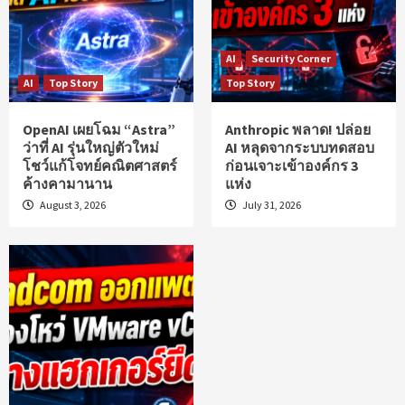
AI
Security Corner
AI
Top Story
Top Story
OpenAI เผยโฉม “Astra”
Anthropic พลาด! ปล่อย
ว่าที่ AI รุ่นใหญ่ตัวใหม่
AI หลุดจากระบบทดสอบ
โชว์แก้โจทย์คณิตศาสตร์
ก่อนเจาะเข้าองค์กร 3
ค้างคามานาน
แห่ง
August 3, 2026
July 31, 2026