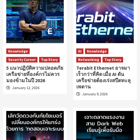
Knowledge
AI
Knowledge
Security Corner
Top Story
Networking
Top Story
5 แนวปฏิบัติความปลอดภัย
Terabit Ethernet อาจมา
เครือข่ายที่องค์กรไม่ควร
เร็วกว่าที่คิด เมื่อ AI ดัน
มองข้ามในปี 2026
เครือข่ายต้องเร่งสปีดทะลุ
เพดาน
January 12, 2026
January 9, 2026