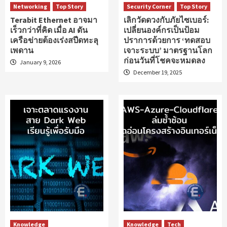
Networking
Top Story
Security Corner
Top Story
Terabit Ethernet อาจมา
เลิกวัดดวงกับภัยไซเบอร์:
เร็วกว่าที่คิด เมื่อ AI ดัน
เปลี่ยนองค์กรเป็นป้อม
เครือข่ายต้องเร่งสปีดทะลุ
ปราการด้วยการ ‘ทดสอบ
เพดาน
เจาะระบบ’ มาตรฐานโลก
ก่อนวันที่โชคจะหมดลง
January 9, 2026
December 19, 2025
Knowledge
Knowledge
Tech