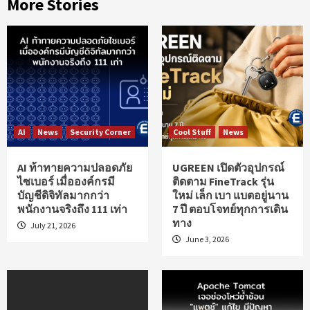
More Stories
AI
News
Security Corner
Cool Stuff
News
AI ท้าทายความปลอดภัย
UGREEN เปิดตัวอุปกรณ์
ไซเบอร์ เมื่อองค์กรมี
ติดตาม FineTrack รุ่น
บัญชีดิจิทัลมากกว่า
ใหม่ เล็ก เบา แบตอยู่นาน
พนักงานจริงถึง 111 เท่า
7 ปี ตอบโจทย์ทุกการเดิน
ทาง
July 21, 2026
June 3, 2026