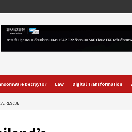
ansomware Decrpytor
Law
Digital Transformation
AVE RESCUE