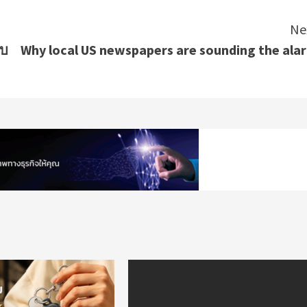
Ne
บบ
Why local US newspapers are sounding the ala