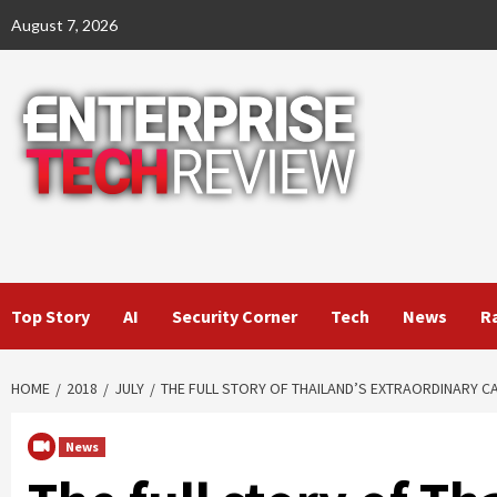
Skip
August 7, 2026
to
content
Top Story
AI
Security Corner
Tech
News
R
HOME
2018
JULY
THE FULL STORY OF THAILAND’S EXTRAORDINARY C
News