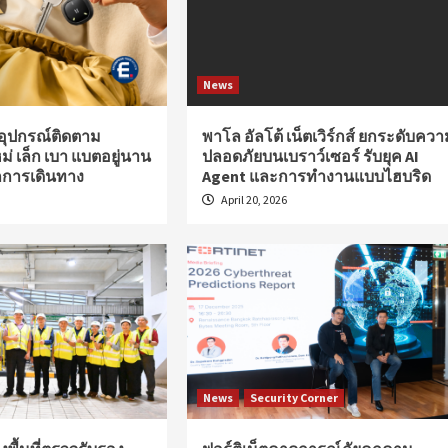
News
อุปกรณ์ติดตาม
พาโล อัลโต้ เน็ตเวิร์กส์ ยกระดับควา
ม่ เล็ก เบา แบตอยู่นาน
ปลอดภัยบนเบราว์เซอร์ รับยุค AI
ุกการเดินทาง
Agent และการทำงานแบบไฮบริด
April 20, 2026
News
Security Corner