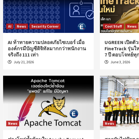
AI
News
Security Corner
Cool Stuff
News
AI ท้าทายความปลอดภัยไซเบอร์ เมื่อ
UGREEN เปิดตัว
องค์กรมีบัญชีดิจิทัลมากกว่าพนักงาน
FineTrack รุ่นให
จริงถึง 111 เท่า
7 ปี ตอบโจทย์ท
July 21, 2026
June 3, 2026
News
News