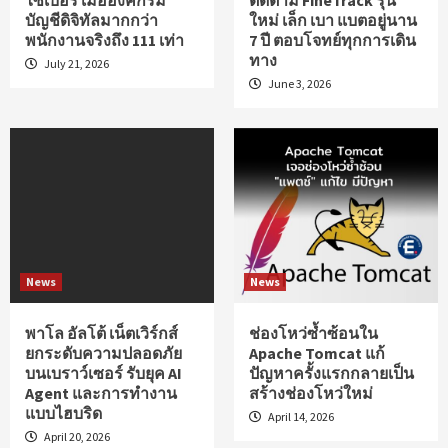
ไซเบอร์ เมื่อองค์กรมี
ติดตาม FineTrack รุ่น
บัญชีดิจิทัลมากกว่า
ใหม่ เล็ก เบา แบตอยู่นาน
พนักงานจริงถึง 111 เท่า
7 ปี ตอบโจทย์ทุกการเดิน
ทาง
July 21, 2026
June 3, 2026
News
News
พาโล อัลโต้ เน็ตเวิร์กส์
ช่องโหว่ซ้ำซ้อนใน
ยกระดับความปลอดภัย
Apache Tomcat แก้
บนเบราว์เซอร์ รับยุค AI
ปัญหาครั้งแรกกลายเป็น
Agent และการทำงาน
สร้างช่องโหว่ใหม่
แบบไฮบริด
April 14, 2026
April 20, 2026