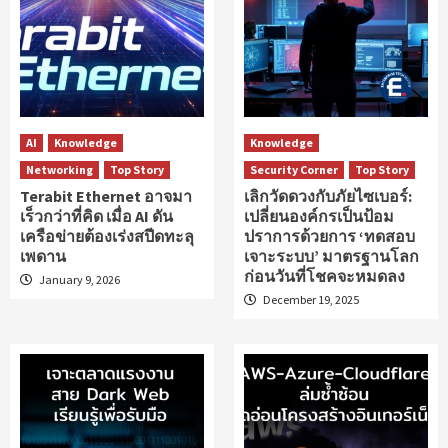
AI
Knowledge
Knowledge
Networking
Top Story
Security Corner
Top Story
Terabit Ethernet อาจมา
เลิกวัดดวงกับภัยไซเบอร์:
เร็วกว่าที่คิด เมื่อ AI ดัน
เปลี่ยนองค์กรเป็นป้อม
เครือข่ายต้องเร่งสปีดทะลุ
ปราการด้วยการ ‘ทดสอบ
เพดาน
เจาะระบบ’ มาตรฐานโลก
ก่อนวันที่โชคจะหมดลง
January 9, 2026
December 19, 2025