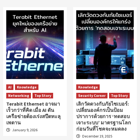
AI
Knowledge
Knowledge
Networking
Top Story
Security Corner
Top Story
Terabit Ethernet อาจมา
เลิกวัดดวงกับภัยไซเบอร์:
เร็วกว่าที่คิด เมื่อ AI ดัน
เปลี่ยนองค์กรเป็นป้อม
เครือข่ายต้องเร่งสปีดทะลุ
ปราการด้วยการ ‘ทดสอบ
เพดาน
เจาะระบบ’ มาตรฐานโลก
ก่อนวันที่โชคจะหมดลง
January 9, 2026
December 19, 2025