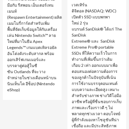
เวสเทิร์น
มือกับ รีสพอน เอ็นเตอร์เทน
ดิจิตอล (NASDAQ: WDC)
เมนท์
เปิดตัว SSD แบบพกพา
(Respawn Entertainment) ผลิต
ใหม่ 2 รุ่น
เมมโมรี่การ์ดสำหรับเพิ่ม
แบรนด์ SanDisk® ได้แก่ The
พื้นที่จัดเก็บข้อมูลให้กับเครื่อง
SanDisk
เล่น Nintendo Switch™ ลาย
Extreme® และ SanDisk
ใหม่ที่มาในธีม Apex
Extreme Pro® portable
Legends™ เกมแบตเทิลรอยัล
SSDs ที่ให้ความเร็วในการ
อันโด่งดังระดับสากล พร้อม
ทำงานที่เพิ่มขึ้นกว่าเดิม
ออกเสิร์ฟเกมเมอร์และ
เกือบ 2 เท่า ออกแบบมาเพื่อ
บรรดาคู่ต่อสู้ในซี
ตอบสนองต่อความต้องการ
ซัน Outlands ที่จะวาง
ของลูกค้าในปัจจุบันที่เน้น
จำหน่ายในช่วงเดือนหน้าบน
การใช้งานบรรจุคอนเทนต์
นินเท็นโด อีช็อป (Nintendo
แบบความละเอียดสูง เหมาะ
eShop)
สำหรับช่างภาพ ช่างวิดีโอมือ
อาชีพ หรือผู้ที่ชื่นชอบการเก็บ
ภาพและเรื่องราวดี ๆ ไม่
พลาดทุกช่วงเวลา ตอบโจทย์
ผู้ที่กำลังมองหาโซลูชันทีน่า
เชื่อถือ และมีประสิทธิภาพ