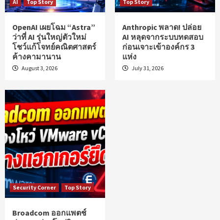
AI
Top Story
Top Story
OpenAI เผยโฉม “Astra”
Anthropic พลาด! ปล่อย
ว่าที่ AI รุ่นใหญ่ตัวใหม่
AI หลุดจากระบบทดสอบ
โชว์แก้โจทย์คณิตศาสตร์
ก่อนเจาะเข้าองค์กร 3
ค้างคามานาน
แห่ง
August 3, 2026
July 31, 2026
Security Corner
Top Story
Broadcom ออกแพตช์