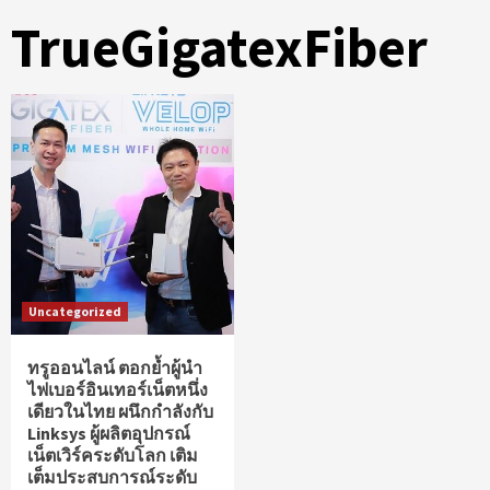
TrueGigatexFiber
Uncategorized
ทรูออนไลน์ ตอกย้ำผู้นำ
ไฟเบอร์อินเทอร์เน็ตหนึ่ง
เดียวในไทย ผนึกกำลังกับ
Linksys ผู้ผลิตอุปกรณ์
เน็ตเวิร์คระดับโลก เติม
เต็มประสบการณ์ระดับ