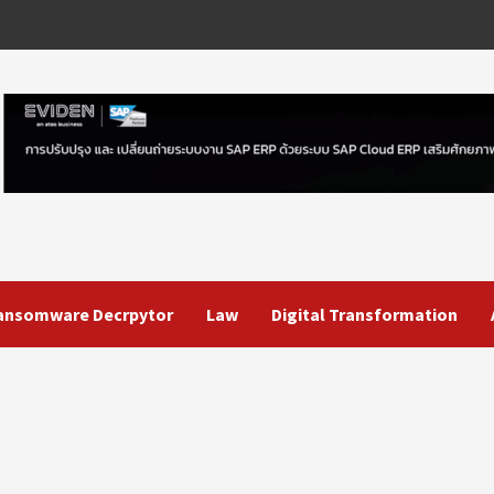
ansomware Decrpytor
Law
Digital Transformation