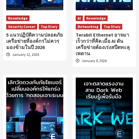
Knowledge
AI
Knowledge
Security Corner
Top Story
Networking
Top Story
5 แนวปฏิบัติความปลอดภัย
Terabit Ethernet อาจมา
เครือข่ายที่องค์กรไม่ควร
เร็วกว่าที่คิด เมื่อ AI ดัน
มองข้ามในปี 2026
เครือข่ายต้องเร่งสปีดทะลุ
เพดาน
January 12, 2026
January 9, 2026