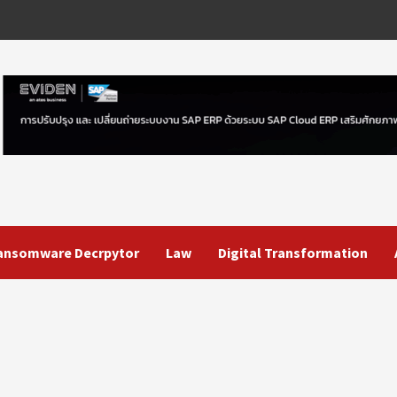
ansomware Decrpytor
Law
Digital Transformation