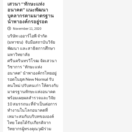
เสวนา “ทักษะแห่ง
อนาคต” แนะพัฒนา
บุคลากรตามมาตรฐาน
นำพาองค์กรอยู่รอด
November 11, 2020
บริษัท เออาร์ไอพี จำกัด
(มหาชน) จับมือสถาบันวิจัย
พัฒนา และสาธิตการศึกษา
มหาวิทยาลัย
ศรีนครินทรวิโรฒ จัดเสวนา
วิชาการ “ทักษะแห่ง
อนาคต” นำพาองค์กรไทยอยู่
รอดในยุค New Normal รับ
คนใหม่ ปรับคนเก่า ให้ตรงกับ
มาตรฐานทักษะแห่งอนาคต
พร้อมเผยผลสำรวจและวิจัย
10 สมรรถนะที่จำเป็นต่อการ
ทำงานในโลกอนาคตที่
เหมาะสมกับบริบทขององค์
ไทย โดยได้รับเกียรติจาก
วิทยากรผู้ทรงคุณวุฒิร่วม