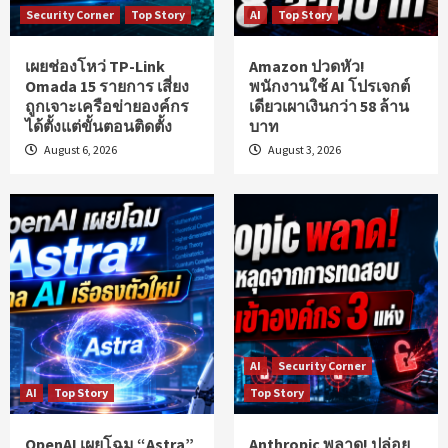
Security Corner
Top Story
AI
Top Story
เผยช่องโหว่ TP-Link
Amazon ปวดหัว!
Omada 15 รายการ เสี่ยง
พนักงานใช้ AI โปรเจกต์
ถูกเจาะเครือข่ายองค์กร
เดียวเผาเงินกว่า 58 ล้าน
ได้ตั้งแต่ขั้นตอนติดตั้ง
บาท
August 6, 2026
August 3, 2026
AI
Security Corner
AI
Top Story
Top Story
OpenAI เผยโฉม “Astra”
Anthropic พลาด! ปล่อย