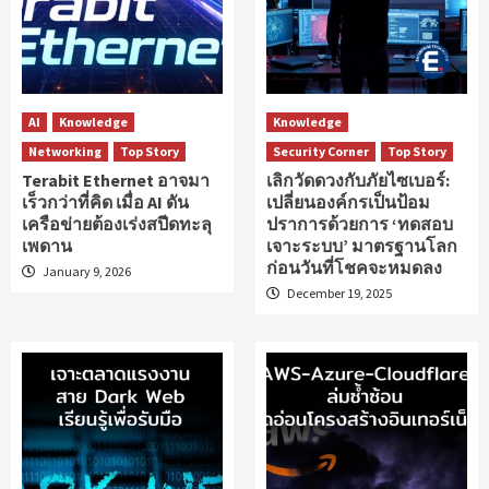
AI
Knowledge
Knowledge
Networking
Top Story
Security Corner
Top Story
Terabit Ethernet อาจมา
เลิกวัดดวงกับภัยไซเบอร์:
เร็วกว่าที่คิด เมื่อ AI ดัน
เปลี่ยนองค์กรเป็นป้อม
เครือข่ายต้องเร่งสปีดทะลุ
ปราการด้วยการ ‘ทดสอบ
เพดาน
เจาะระบบ’ มาตรฐานโลก
ก่อนวันที่โชคจะหมดลง
January 9, 2026
December 19, 2025