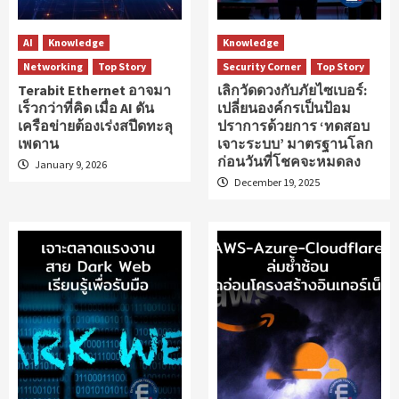
AI
Knowledge
Knowledge
Networking
Top Story
Security Corner
Top Story
Terabit Ethernet อาจมา
เลิกวัดดวงกับภัยไซเบอร์:
เร็วกว่าที่คิด เมื่อ AI ดัน
เปลี่ยนองค์กรเป็นป้อม
เครือข่ายต้องเร่งสปีดทะลุ
ปราการด้วยการ ‘ทดสอบ
เพดาน
เจาะระบบ’ มาตรฐานโลก
ก่อนวันที่โชคจะหมดลง
January 9, 2026
December 19, 2025