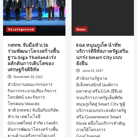
Uncategorized
News
กสทช. จับมือหัวเว่ย
EGA หนุนภูเก็ต นำทัพ
ร่วมพัฒนาโครงสร้างพื้น
บริการดิจิทัลภาครัฐเสริม
ฐาน Giga Thailand เร่ง
แกร่ง Smart City แบบ
ผลักดันการเติบโตของ
ยั่งยืน
เศรษฐกิจดิจิทัล
June 13, 2017
November 30, 2021
สำนักงานรัฐบาล
สำนักงานคณะกรรมการ
อิเล็กทรอนิกส์ (องค์การ
กิจการกระจายเสียง กิจการ
มหาชน) หรือ EGA (อีจีเอ)
โทรทัศน์ และกิจการ
ขนบริการภาครัฐเต็มพิกัด
โทรคมนาคมแห่ง
หนุนภูเก็ตสู่ Smart City ชูตู้
ชาติ (กสทช.) จับมือกับบริษัท
บริการอเนกประสงค์ภาครัฐ
หัวเว่ย เทคโนโลยี่
หรือ Government Smart
(ประเทศไทย) จํากัด เร่งผลัก
Kiosk หนึ่งในบริการสำคัญ
ดันการพัฒนาโครงสร้างพื้น
ภายใต้โครงการ
ฐานด้านเครือข่ายไฟเบอร์
GovChannel…