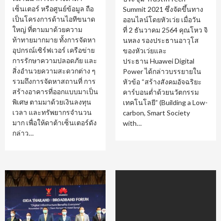
เซ็นเตอร์ หรือศูนย์ข้อมูล ถือ
Summit 2021 ซึ่งจัดขึ้นทาง
เป็นโครงการด้านไอทีขนาด
ออนไลน์โดยหัวเว่ย เมื่อวัน
ใหญ่ ที่ตามมาด้วยความ
ที่ 2 ธันวาคม 2564 คุณโหว จิ
ท้าทายมากมาย ทั้งการจัดหา
นหลง รองประธานอาวุโส
อุปกรณ์เซิร์ฟเวอร์ เครือข่าย
ของหัวเว่ยและ
การรักษาความปลอดภัย และ
ประธาน Huawei Digital
สิ่งอำนวยความสะดวกต่าง ๆ
Power ได้กล่าวบรรยายใน
รวมถึงการจัดหาสถานที่ การ
หัวข้อ “สร้างสังคมอัจฉริยะ
สร้างอาคารที่ออกแบบมาเป็น
คาร์บอนต่ำด้วยนวัตกรรม
พิเศษ ตามมาด้วยเงินลงทุน
เทคโนโลยี” (Building a Low-
เวลา และทรัพยากรจำนวน
carbon, Smart Society
มาก เพื่อให้ดาต้าเซ็นเตอร์ดัง
with…
กล่าว…