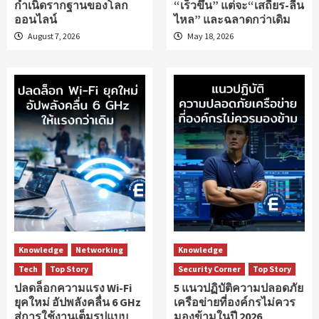
กำเนิดรากฐานของโลก
“เร็วขึ้น” แต่จะ“เสถียร-ลื่น
ออนไลน์
ไหล” และฉลาดกว่าเดิม
August 7, 2026
May 18, 2026
Knowledge
Networking
Knowledge
Tech
Top Story
Security Corner
Top Story
ปลดล็อกความแรง Wi-Fi
5 แนวปฏิบัติความปลอดภัย
ยุคใหม่ อัปพลังคลื่น 6 GHz
เครือข่ายที่องค์กรไม่ควร
สู่การใช้งานเต็มรูปแบบ
มองข้ามในปี 2026