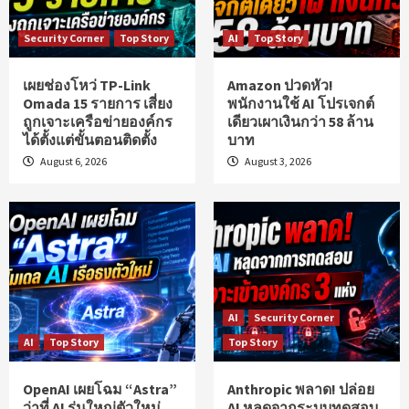
Security Corner
Top Story
AI
Top Story
เผยช่องโหว่ TP-Link
Amazon ปวดหัว!
Omada 15 รายการ เสี่ยง
พนักงานใช้ AI โปรเจกต์
ถูกเจาะเครือข่ายองค์กร
เดียวเผาเงินกว่า 58 ล้าน
ได้ตั้งแต่ขั้นตอนติดตั้ง
บาท
August 6, 2026
August 3, 2026
AI
Security Corner
AI
Top Story
Top Story
OpenAI เผยโฉม “Astra”
Anthropic พลาด! ปล่อย
ว่าที่ AI รุ่นใหญ่ตัวใหม่
AI หลุดจากระบบทดสอบ