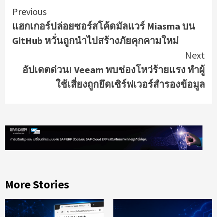
Continue
Previous
แฮกเกอร์ปล่อยซอร์สโค้ดมัลแวร์ Miasma บน
Reading
GitHub หวั่นถูกนำไปสร้างภัยคุกคามใหม่
Next
อัปเดตด่วน! Veeam พบช่องโหว่ร้ายแรง ทำผู้
ใช้เสี่ยงถูกยึดเซิร์ฟเวอร์สำรองข้อมูล
More Stories