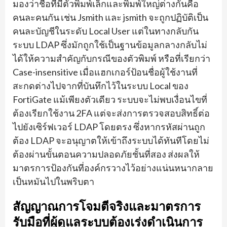
มองว่าชื่อที่มีตัวพิมพ์เล็กและพิมพ์ใหญ่ต่างกันคือ
คนละคนกัน เช่น Jsmith และ jsmith จะถูกปฏิบัติเป็น
คนละบัญชีในระดับ Local User แต่ในทางกลับกัน
ระบบ LDAP ซึ่งมักถูกใช้เป็นฐานข้อมูลกลางกลับไม่
ได้ให้ความสำคัญกับกรณีของตัวพิมพ์ หรือที่เรียกว่า
Case-insensitive เมื่อแฮกเกอร์ป้อนชื่อผู้ใช้งานที่
สะกดต่างไปจากที่บันทึกไว้ในระบบ Local ของ
FortiGate แม้เพียงตัวเดียว ระบบจะไม่พบเงื่อนไขที่
ต้องเรียกใช้งาน 2FA แต่จะส่งการตรวจสอบสิทธิ์ต่อ
ไปยังเซิร์ฟเวอร์ LDAP โดยตรง ซึ่งหากรหัสผ่านถูก
ต้อง LDAP จะอนุญาตให้เข้าถึงระบบได้ทันทีโดยไม่
ต้องผ่านขั้นตอนความปลอดภัยชั้นที่สอง ส่งผลให้
มาตรการป้องกันที่องค์กรวางไว้อย่างแน่นหนากลาย
เป็นหมันไปในพริบตา
สัญญาณการโจมตีจริงและมาตรการ
รับมือที่ผู้ดูแลระบบต้องเร่งดำเนินการ