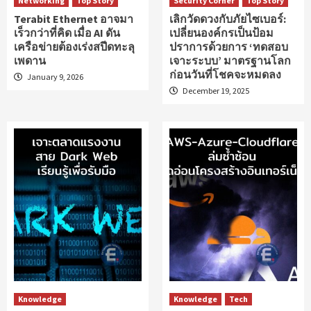
Networking
Top Story
Security Corner
Top Story
Terabit Ethernet อาจมา
เลิกวัดดวงกับภัยไซเบอร์:
เร็วกว่าที่คิด เมื่อ AI ดัน
เปลี่ยนองค์กรเป็นป้อม
เครือข่ายต้องเร่งสปีดทะลุ
ปราการด้วยการ ‘ทดสอบ
เพดาน
เจาะระบบ’ มาตรฐานโลก
ก่อนวันที่โชคจะหมดลง
January 9, 2026
December 19, 2025
Knowledge
Knowledge
Tech