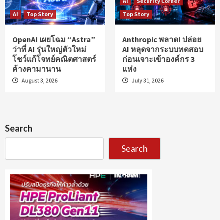
AI
Security Corner
AI
Top Story
Top Story
OpenAI เผยโฉม “Astra”
Anthropic พลาด! ปล่อย
ว่าที่ AI รุ่นใหญ่ตัวใหม่
AI หลุดจากระบบทดสอบ
โชว์แก้โจทย์คณิตศาสตร์
ก่อนเจาะเข้าองค์กร 3
ค้างคามานาน
แห่ง
August 3, 2026
July 31, 2026
Search
Search