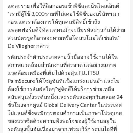
แต่ละราย เพื่อให้ล็อกออนเข้าพีซีและธินไคลเอ็นต์
“เรามีผู้ใช้ 3,000 รายที่ไม่เคยใช้พีซีของบริษัทฯ มา
ก่อน แต่เราต้องการให้ทุกคนมีสิทธิ์เข้าถึง
แพลตฟอร์มดิจิทัล แต่คนมักจะลืมรหัสผ่านกันได้ง่าย
ส่วนบัตรรูดก็อาจจะหายหรือโดนขโมยได้เช่นกัน”
De Vliegher กล่าว
รหัสประจำตัวประเภทลายนิ้วมืออาจใช้งานได้ใน
สภาพแวดล้อมสำนักงานที่สะอาด แต่อย่างสภาพ
แวดล้อมเหมืองที่เต็มไปด้วยฝุ่น FUJITSU
PalmSecure ให้โซลูชันที่แข็งแกร่ง แม่นยำ และไม่
ต้องใช้การสัมผัสใดๆ”ฟูจิตสึให้บริการช่วยเหลือ
สนับสนุนทั้งระดับหนึ่งและระดับสองทุกวันตลอด 24
ชั่วโมงจากศูนย์ Global Delivery Center ในประเทศ
โปแลนด์ซึ่งจะมีการตอบคำถามเป็นภาษาโปรตุเกส
ของบราซิลด้วยความพึงพอใจของผู้ใช้งานอยู่ใน
ระดับสูงขึ้นอันเนื่องมาจากเฟรมเวิร์ก ระบบไอทีที่