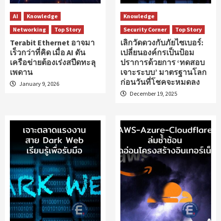
AI
Knowledge
Knowledge
Networking
Top Story
Security Corner
Top Story
Terabit Ethernet อาจมา
เลิกวัดดวงกับภัยไซเบอร์:
เร็วกว่าที่คิด เมื่อ AI ดัน
เปลี่ยนองค์กรเป็นป้อม
เครือข่ายต้องเร่งสปีดทะลุ
ปราการด้วยการ ‘ทดสอบ
เพดาน
เจาะระบบ’ มาตรฐานโลก
ก่อนวันที่โชคจะหมดลง
January 9, 2026
December 19, 2025