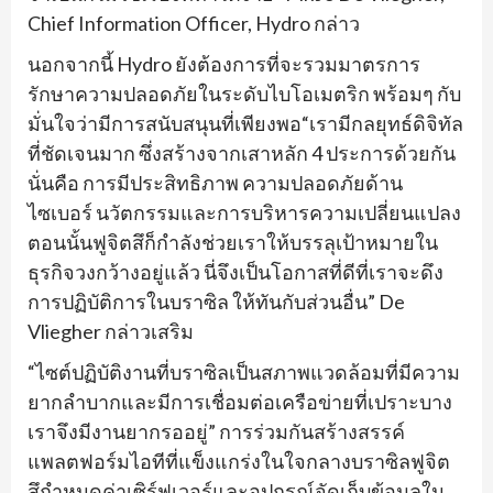
Chief Information Officer, Hydro กล่าว
นอกจากนี้ Hydro ยังต้องการที่จะรวมมาตรการ
รักษาความปลอดภัยในระดับไบโอเมตริก พร้อมๆ กับ
มั่นใจว่ามีการสนับสนุนที่เพียงพอ“เรามีกลยุทธ์ดิจิทัล
ที่ชัดเจนมาก ซึ่งสร้างจากเสาหลัก 4 ประการด้วยกัน
นั่นคือ การมีประสิทธิภาพ ความปลอดภัยด้าน
ไซเบอร์ นวัตกรรมและการบริหารความเปลี่ยนแปลง
ตอนนั้นฟูจิตสึก็กำลังช่วยเราให้บรรลุเป้าหมายใน
ธุรกิจวงกว้างอยู่แล้ว นี่จึงเป็นโอกาสที่ดีที่เราจะดึง
การปฏิบัติการในบราซิล ให้ทันกับส่วนอื่น” De
Vliegher กล่าวเสริม
“ไซต์ปฏิบัติงานที่บราซิลเป็นสภาพแวดล้อมที่มีความ
ยากลำบากและมีการเชื่อมต่อเครือข่ายที่เปราะบาง
เราจึงมีงานยากรออยู่” การร่วมกันสร้างสรรค์
แพลตฟอร์มไอทีที่แข็งแกร่งในใจกลางบราซิลฟูจิต
สึกำหนดค่าเซิร์ฟเวอร์และอุปกรณ์จัดเก็บข้อมูลใน