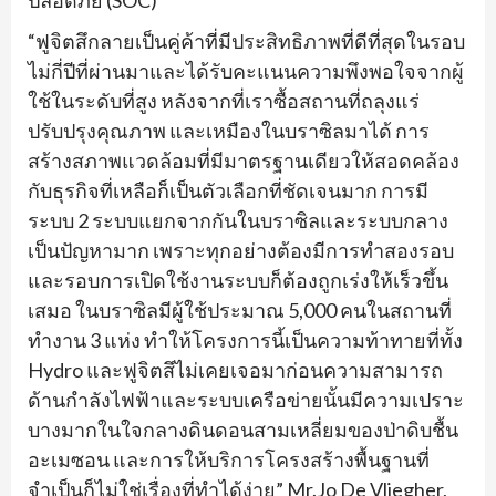
ปลอดภัย (SOC)
“ฟูจิตสึกลายเป็นคู่ค้าที่มีประสิทธิภาพที่ดีที่สุดในรอบ
ไม่กี่ปีที่ผ่านมาและได้รับคะแนนความพึงพอใจจากผู้
ใช้ในระดับที่สูง หลังจากที่เราซื้อสถานที่ถลุงแร่
ปรับปรุงคุณภาพ และเหมืองในบราซิลมาได้ การ
สร้างสภาพแวดล้อมที่มีมาตรฐานเดียวให้สอดคล้อง
กับธุรกิจที่เหลือก็เป็นตัวเลือกที่ชัดเจนมาก การมี
ระบบ 2 ระบบแยกจากกันในบราซิลและระบบกลาง
เป็นปัญหามาก เพราะทุกอย่างต้องมีการทำสองรอบ
และรอบการเปิดใช้งานระบบก็ต้องถูกเร่งให้เร็วขึ้น
เสมอ ในบราซิลมีผู้ใช้ประมาณ 5,000 คนในสถานที่
ทำงาน 3 แห่ง ทำให้โครงการนี้เป็นความท้าทายที่ทั้ง
Hydro และฟูจิตสึไม่เคยเจอมาก่อนความสามารถ
ด้านกำลังไฟฟ้าและระบบเครือข่ายนั้นมีความเปราะ
บางมากในใจกลางดินดอนสามเหลี่ยมของป่าดิบชื้น
อะเมซอน และการให้บริการโครงสร้างพื้นฐานที่
จำเป็นก็ไม่ใช่เรื่องที่ทำได้ง่าย” Mr.Jo De Vliegher,