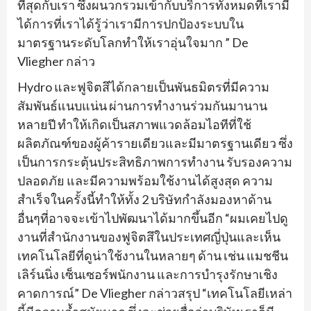
ที่สุดกับเรา ซึ่งผนวกรวมเข้ากับบริการทั้งหมดที่เรามี
ได้การที่เราได้รู้ว่าเรามีการปกป้องระบบใน
มาตรฐานระดับโลกทำให้เราอุ่นใจมาก ” De
Vliegher กล่าว
Hydro และฟูจิตสึได้กลายเป็นพันธมิตรที่มีความ
สัมพันธ์แนบแน่น ผ่านการทำงานร่วมกันมานาน
หลายปี ทำให้เกิดเป็นสภาพแวดล้อมไอทีที่ใช้
ผลิตภัณฑ์ของผู้ค้ารายเดียวและมีมาตรฐานเดียว ซึ่ง
เป็นการกระตุ้นประสิทธิภาพการทำงาน รับรองความ
ปลอดภัย และมีความพร้อมใช้งานได้สูงสุด ความ
สำเร็จในครั้งนี้ทำให้ทั้ง 2 บริษัทกำลังมองหาด้าน
อื่นๆที่อาจจะเข้าไปพัฒนาได้มากขึ้นอีก “ผมเคยไปดู
งานที่สำนักงานของฟูจิตสึในประเทศญี่ปุ่นและเห็น
เทคโนโลยีที่ดูน่าใช้งานในหลายๆ ด้าน เช่น แมชชีน
เลิร์นนิ่ง เซ็นเซอร์พนักงาน และการบำรุงรักษาเชิง
คาดการณ์” De Vliegher กล่าวสรุป “เทคโนโลยีเหล่า