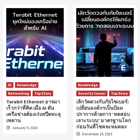
AI
Knowledge
Knowledge
Networking
Top Story
Security Corner
Top Story
Terabit Ethernet อาจมา
เลิกวัดดวงกับภัยไซเบอร์:
เร็วกว่าที่คิด เมื่อ AI ดัน
เปลี่ยนองค์กรเป็นป้อม
เครือข่ายต้องเร่งสปีดทะลุ
ปราการด้วยการ ‘ทดสอบ
เพดาน
เจาะระบบ’ มาตรฐานโลก
ก่อนวันที่โชคจะหมดลง
January 9, 2026
December 19, 2025