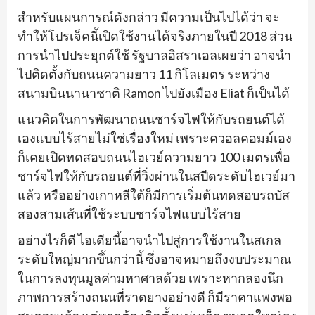
สำหรับแผนการณ์ดังกล่าว มีความเป็นไปได้ว่า จะ
ทำให้โปรเจ็คนี้เปิดใช้งานได้จริงภายในปี 2018 ส่วน
การนำไปประยุกต์ใช้ รัฐบาลอิสราเอลเผยว่า อาจนำ
ไปติดตั้งกับถนนความยาว 11 กิโลเมตร ระหว่าง
สนามบินนานาชาติ Ramon ไปยังเมือง Eliat ก็เป็นได้
แนวคิดในการพัฒนาถนนชาร์จไฟให้กับรถยนต์ได้
เองแบบไร้สายไม่ใช่เรื่องใหม่ เพราะควอลคอมม์เอง
ก็เคยเปิดทดสอบถนนไฮเวย์ความยาว 100 เมตรเพื่อ
ชาร์จไฟให้กับรถยนต์ที่วิ่งผ่านในสปีดระดับไฮเวย์มา
แล้ว หรืออย่างเกาหลีใต้ก็มีการเริ่มต้นทดสอบรถบัส
สองสามเส้นที่ใช้ระบบชาร์จไฟแบบไร้สาย
อย่างไรก็ดี ไอเดียนี้อาจนำไปสู่การใช้งานในสเกล
ระดับใหญ่มากขึ้นกว่านี้ ซึ่งอาจหมายถึงงบประมาณ
ในการลงทุนมูลค่ามหาศาลด้วย เพราะหากลองนึก
ภาพการสร้างถนนที่ราดยางอย่างดี ก็มีราคาแพงพอ