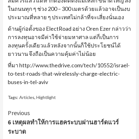
สมควรแล้ว แต่หากต้องติดตั้งแม่เหล็ก ขนาดใหญ่ ลง
ในถนนทุก ๆ ช่วง 200 – 300 เมตรด้วยแล้วอาจเป็นงบ
ประมาณที่หลาย ๆ ประเทศไม่กล้าที่จะเสี่ยงนั่นเอง
ด้านผู้ก่อตั้งของ ElectRoad อย่าง Oren Ezer กล่าวว่า
การลงทุนอาจมีค่าใช้จ่ายมหาศาล แต่ก็เป็นการ
ลงทุนครั้งเดียวแล้วหลังจากนั้นก็ใช้ประโยชน์ได้
ยาวนาน จึงถือเป็นความคุ้มค่าไม่น้อย
ที่มา http://www.thedrive.com/tech/10552/israel-
to-test-roads-that-wirelessly-charge-electric-
buses-in-tel-aviv
Tags:
Articles
,
Hightlight
Continue
Previous
6 เหตุผลทำให้การแฮคระบบผ่านฮาร์ดแวร์
Reading
ระบาด