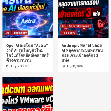
AI
Security Corner
AI
Top Story
Top Story
OpenAI เผยโฉม “Astra”
Anthropic พลาด! ปล่อย
ว่าที่ AI รุ่นใหญ่ตัวใหม่
AI หลุดจากระบบทดสอบ
โชว์แก้โจทย์คณิตศาสตร์
ก่อนเจาะเข้าองค์กร 3
ค้างคามานาน
แห่ง
August 3, 2026
July 31, 2026