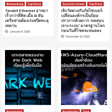
Networking
Top Story
Security Corner
Top Story
Terabit Ethernet อาจมา
เลิกวัดดวงกับภัยไซเบอร์:
เร็วกว่าที่คิด เมื่อ AI ดัน
เปลี่ยนองค์กรเป็นป้อม
เครือข่ายต้องเร่งสปีดทะลุ
ปราการด้วยการ ‘ทดสอบ
เพดาน
เจาะระบบ’ มาตรฐานโลก
ก่อนวันที่โชคจะหมดลง
January 9, 2026
December 19, 2025
Knowledge
Knowledge
Tech