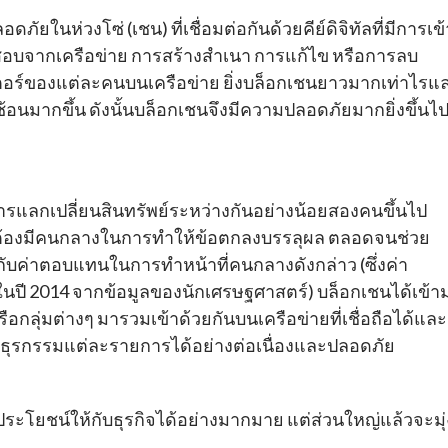
ัยในห่วงโซ่ (เชน) ที่เชื่อมต่อกันด้วยคีย์ดิจิทัลที่มีการเข้
จสอบจากเครือข่าย การสร้างสำเนา การแก้ไข หรือการลบ
เตอร์ของแต่ละคนบนเครือข่าย ยิ่งบล็อกเชนยาวมากเท่าไรแ
บซ้อนมากขึ้น ดังนั้นบล็อกเชนจึงมีความปลอดภัยมากยิ่งขึ้นไ
แลกเปลี่ยนสินทรัพย์ระหว่างกันอย่างน้อยสองคนขึ้นไป
ะต้องมีคนกลางในการทำให้ข้อตกลงบรรลุผล ตลอดจนช่วย
ับค่าตอบแทนในการทำหน้าที่คนกลางดังกล่าว (ซึ่งค่า
ในปี 2014 จากข้อมูลของนักเศรษฐศาสตร์) บล็อกเชนได้เข้า
ลุ่มต่างๆ มารวมเข้าด้วยกันบนเครือข่ายที่เชื่อถือได้และ
ทำธุรกรรมแต่ละรายการได้อย่างต่อเนื่องและปลอดภัย
ะโยชน์ให้กับธุรกิจได้อย่างมากมาย แต่ส่วนใหญ่แล้วจะมุ่