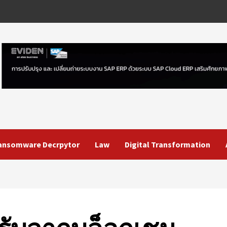
ansomware Decrpytor
Law
Digital Transformation