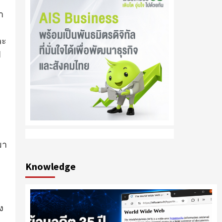
า
ละ
ป
มา
Knowledge
ง