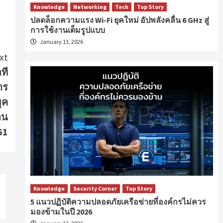
Knowledge
Networking
Tech
Top Story
ปลดล็อกความแรง Wi-Fi ยุคใหม่ อัปพลังคลื่น 6 GHz สู่
การใช้งานเต็มรูปแบบ
January 13, 2026
xt
ที
าร
ุค
อน
61
Knowledge
Security Corner
Top Story
5 แนวปฏิบัติความปลอดภัยเครือข่ายที่องค์กรไม่ควร
มองข้ามในปี 2026