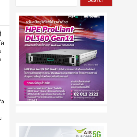
่
ัด
บ
ร
ือ
ม