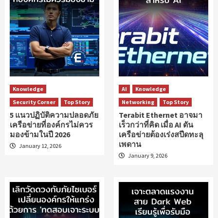
Knowledge
AI
Knowledge
Security Corner
Top Story
Networking
Top Story
5 แนวปฏิบัติความปลอดภัย
Terabit Ethernet อาจมา
เครือข่ายที่องค์กรไม่ควร
เร็วกว่าที่คิด เมื่อ AI ดัน
มองข้ามในปี 2026
เครือข่ายต้องเร่งสปีดทะลุ
เพดาน
January 12, 2026
January 9, 2026