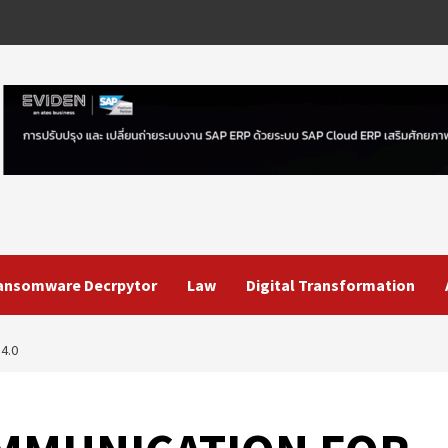
ansomware Decrpytor
Law
Digital Transformation
4.0