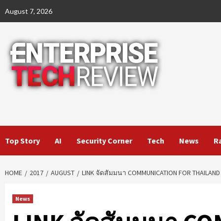
Skip
August 7, 2026
to
content
Top Story
AI
Security Corner
Tech
News
R
HOME
2017
AUGUST
LINK จัดสัมมนา COMMUNICATION FOR THAILAND 
News