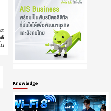
xt
ด์
้น
Knowledge